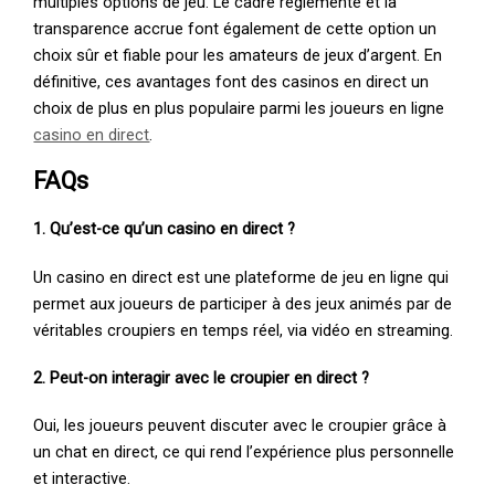
multiples options de jeu. Le cadre réglementé et la
transparence accrue font également de cette option un
choix sûr et fiable pour les amateurs de jeux d’argent. En
définitive, ces avantages font des casinos en direct un
choix de plus en plus populaire parmi les joueurs en ligne
casino en direct
.
FAQs
1. Qu’est-ce qu’un casino en direct ?
Un casino en direct est une plateforme de jeu en ligne qui
permet aux joueurs de participer à des jeux animés par de
véritables croupiers en temps réel, via vidéo en streaming.
2. Peut-on interagir avec le croupier en direct ?
Oui, les joueurs peuvent discuter avec le croupier grâce à
un chat en direct, ce qui rend l’expérience plus personnelle
et interactive.