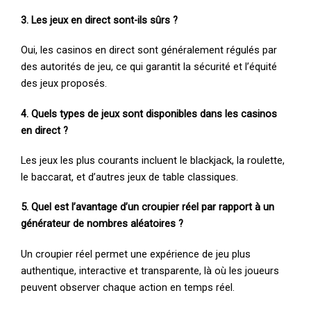
3. Les jeux en direct sont-ils sûrs ?
Oui, les casinos en direct sont généralement régulés par
des autorités de jeu, ce qui garantit la sécurité et l’équité
des jeux proposés.
4. Quels types de jeux sont disponibles dans les casinos
en direct ?
Les jeux les plus courants incluent le blackjack, la roulette,
le baccarat, et d’autres jeux de table classiques.
5. Quel est l’avantage d’un croupier réel par rapport à un
générateur de nombres aléatoires ?
Un croupier réel permet une expérience de jeu plus
authentique, interactive et transparente, là où les joueurs
peuvent observer chaque action en temps réel.