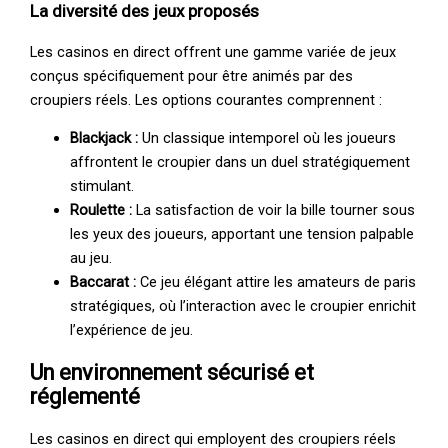
La diversité des jeux proposés
Les casinos en direct offrent une gamme variée de jeux
conçus spécifiquement pour être animés par des
croupiers réels. Les options courantes comprennent :
Blackjack :
Un classique intemporel où les joueurs
affrontent le croupier dans un duel stratégiquement
stimulant.
Roulette :
La satisfaction de voir la bille tourner sous
les yeux des joueurs, apportant une tension palpable
au jeu.
Baccarat :
Ce jeu élégant attire les amateurs de paris
stratégiques, où l’interaction avec le croupier enrichit
l’expérience de jeu.
Un environnement sécurisé et
réglementé
Les casinos en direct qui employent des croupiers réels