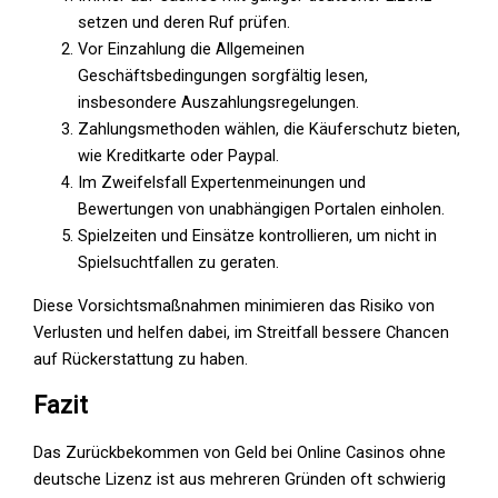
setzen und deren Ruf prüfen.
Vor Einzahlung die Allgemeinen
Geschäftsbedingungen sorgfältig lesen,
insbesondere Auszahlungsregelungen.
Zahlungsmethoden wählen, die Käuferschutz bieten,
wie Kreditkarte oder Paypal.
Im Zweifelsfall Expertenmeinungen und
Bewertungen von unabhängigen Portalen einholen.
Spielzeiten und Einsätze kontrollieren, um nicht in
Spielsuchtfallen zu geraten.
Diese Vorsichtsmaßnahmen minimieren das Risiko von
Verlusten und helfen dabei, im Streitfall bessere Chancen
auf Rückerstattung zu haben.
Fazit
Das Zurückbekommen von Geld bei Online Casinos ohne
deutsche Lizenz ist aus mehreren Gründen oft schwierig