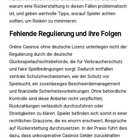
warum eine Rückerstattung in diesen Fällen problematisch
ist, und geben wertvolle Tipps, worauf Spieler achten
sollten, um Risiken zu minimieren.
Fehlende Regulierung und ihre Folgen
Online Casinos ohne deutsche Lizenz unterliegen nicht der
Regulierung durch die deutsche
Glücksspielaufsichtsbehörde, die für Verbraucherschutz
und faire Spielbedingungen sorgt. Dadurch entfallen
zentrale Schutzmechanismen, wie der Schutz vor
Spielsucht, ein zuverlässiges Beschwerdemanagement
und finanzielle Sicherheitsvorkehrungen. Ohne behördliche
Kontrolle sind diese Anbieter nicht verpflichtet,
Rückzahlungen verlässlich durchzuführen oder
Streitigkeiten zu klären. Spieler befinden sich somit in einer
rechtlichen Grauzone, die es enorm erschwert, Ansprüche
auf Rückerstattung durchzusetzen. In der Praxis führt dies
dazu, dass unkooperative Casinos Gelder zurückhalten