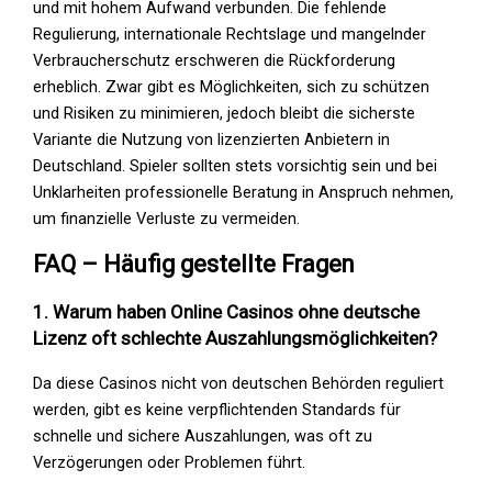
und mit hohem Aufwand verbunden. Die fehlende
Regulierung, internationale Rechtslage und mangelnder
Verbraucherschutz erschweren die Rückforderung
erheblich. Zwar gibt es Möglichkeiten, sich zu schützen
und Risiken zu minimieren, jedoch bleibt die sicherste
Variante die Nutzung von lizenzierten Anbietern in
Deutschland. Spieler sollten stets vorsichtig sein und bei
Unklarheiten professionelle Beratung in Anspruch nehmen,
um finanzielle Verluste zu vermeiden.
FAQ – Häufig gestellte Fragen
1. Warum haben Online Casinos ohne deutsche
Lizenz oft schlechte Auszahlungsmöglichkeiten?
Da diese Casinos nicht von deutschen Behörden reguliert
werden, gibt es keine verpflichtenden Standards für
schnelle und sichere Auszahlungen, was oft zu
Verzögerungen oder Problemen führt.