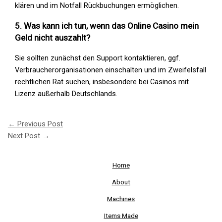
klären und im Notfall Rückbuchungen ermöglichen.
5. Was kann ich tun, wenn das Online Casino mein
Geld nicht auszahlt?
Sie sollten zunächst den Support kontaktieren, ggf.
Verbraucherorganisationen einschalten und im Zweifelsfall
rechtlichen Rat suchen, insbesondere bei Casinos mit
Lizenz außerhalb Deutschlands.
←
Previous Post
Next Post
→
Home
About
Machines
Items Made