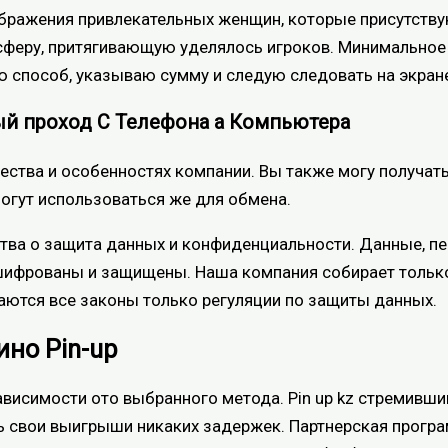
ажения привлекательных женщин, которые присутствуют
сферу, притягивающую уделялось игроков. Минимальное 
 способ, указываю сумму и следую следовать на экран
ый проход С Телефона а Компьютера
ества и особенностях компании. Вы также могу получать 
могут использоваться же для обмена.
ства о защита данных и конфиденциальности. Данные, 
ашифрованы и защищены. Наша компания собирает тольк
аются все законы только регуляции по защиты данных.
но Pin-up
ависимости ото выбранного метода. Pin up kz стремивш
ть свои выигрыши никаких задержек. Партнерская прогр