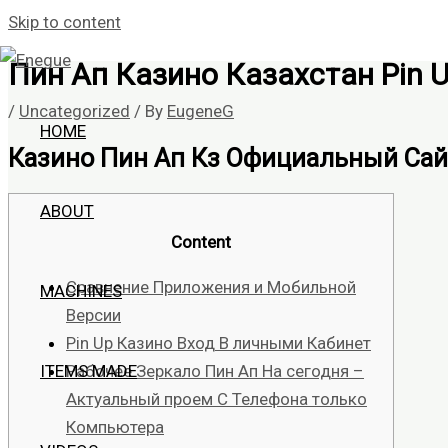
Skip to content
Пин Ап Казино Казахстан Pin 
/
Uncategorized
/ By
EugeneG
HOME
Казино Пин Ап Кз Официальный Сайт
ABOUT
Content
Сравнение Приложения и Мобильной
MACHINES
Версии
Pin Up Казино Вход В личными Кабинет
ITEMS MADE
Рабочее Зеркало Пин Ап На сегодня –
Актуальный проем С Телефона только
Компьютера