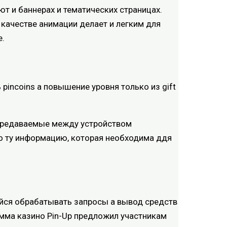
 и баннерах и тематических страницах.
качестве анимации делает и легким для
е.
pincoins а повышение уровня только из gift
передаваемые между устройством
о ту информацию, которая необходима ддя
ийся обрабатывать запросы а вывод средств
амма казино Pin-Up предложил участникам