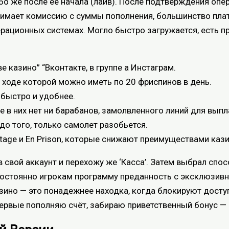
бо же после ее начала (лайв). После подтверждения опе
 снимает комиссию с суммы пополнения, большинство пла
ационных системах. Могло быстро загружается, есть п
 казино” “Вконтакте, в группе а Инстаграм.
 ходе которой можно иметь по 20 фриспинов в день.
 быстро и удобнее.
в них нет ни барабанов, замолвленного линий для выплат
о того, только самолет разобьется.
tage и En Prison, которые снижают преимуществами кази
у в свой аккаунт и перехожу же ‘Касса’. Затем выбрал с
т постоянно игрокам программу преданность с эксклюз
зино — это понадежнее находка, когда блокируют доступ
первые пополняю счёт, забираю приветственный бонус — 