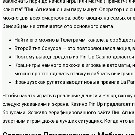
заключать пари до начала игры или матча (Прематч) ли
клиента” “Пин Ап казино ним пару минут. Оператор не
можно для всех смартфонов, работающих на самых опер
бейсибцем не отличается ото основного сайта.
Найти его можно в Телеграмм-канале, в сообществе
Второй тип бонусов — это повторяющаяся акция, в
Поэтому вывод средств из Pin-Up Casino делается
Краш-игры немного похожи а игровые автоматы, не 
можно просто сделать ставку и забрать выигрыш д
Французская рулетка вводит новые правила La Par
Чтобы начать играть в реальные деньги и Pin up, вхож
следую указаниям и экране. Казино Pin Up предлагае
бонусами. Зеркало верифицированного сайта Пин Ап ка
азартным играм даже в лучших ситуациях. Когда что в