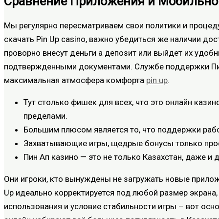
Сравнение Приложения и Мобильно
Мы регулярно пересматриваем свои политики и процеду
скачать Pin Up casino, важно убедиться же наличии д
проворно внесут деньги а депозит или выйдет их удобн
подтвержденными документами. Службе поддержки Пин-
максимальная атмосфера комфорта
pin up
.
Тут столько фишек для всех, что это онлайн казин
пределами.
Большим плюсом является то, что поддержки рабо
Захватывающие игры, щедрые бонусы только профе
Пин Ап казино — это не только Казахстан, даже и 
Они игроки, кто вынуждены не загружать новые прилож
Up идеально корректируется под любой размер экрана,
использования и условие стабильности игры – вот осн