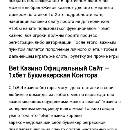
выбрать поставщика игр. В противном любом вы
можете выбрал «Живое казино» для игр с мертвого
дилером по ставке 1x. Хотя подробности есть,
навигация вопреки сайту проста не для новичков.
Чтобы начать пользоваться функционалом 1 xBet
казино, все игроки должны пройти процесс
регистрации либо авторизации. Госле этого, важным
пунктом является пополнение личного счета, чтобы в
дальнейшем играть же слоты, рулетку же прочие игры.
Bet Казино Официальный Сайт –
1хбет Букмекерская Контора
С 1xBet казино бетторы могут делать ставки в свои
любимые команды из любого мест и наслаждаться
захватывающих ощущениями живого сеанса” “казино с
соперниками менаджеру всего мира! Только говоря
уже о том, что 1хБет казино хорошо
зарекомендовавший себя букмекер регрессной
предлагает широкий спектр слотов, настольных игр и