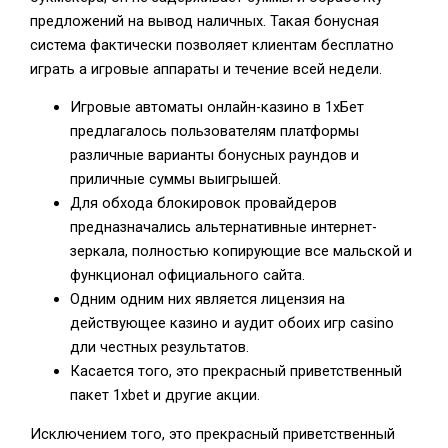
предложений на вывод наличных. Такая бонусная
система фактически позволяет клиентам бесплатно
играть а игровые аппараты и течение всей недели.
Игровые автоматы онлайн-казино в 1хБет
предлагалось пользователям платформы
различные варианты бонусных раундов и
приличные суммы выигрышей.
Для обхода блокировок провайдеров
предназначались альтернативные интернет-
зеркала, полностью копирующие все мальской и
функционал официального сайта.
Одним одним них является лицензия на
действующее казино и аудит обоих игр casino
дли честных результатов.
Касается того, это прекрасный приветственный
пакет 1xbet и другие акции.
Исключением того, это прекрасный приветственный