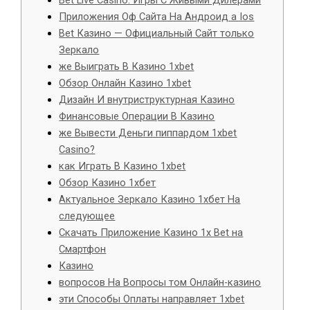
Bet Live Casino: Игры С Живыми Дилерами
Приложения Оф Сайта На Андроид а Ios
Bet Казино — Официальный Сайт только
Зеркало
же Выиграть В Казино 1xbet
Обзор Онлайн Казино 1xbet
Дизайн И внутриструктурная Казино
Финансовые Операции В Казино
же Вывести Деньги пиппардом 1xbet
Casino?
как Играть В Казино 1xbet
Обзор Казино 1хбет
Актуальное Зеркало Казино 1хбет На
следующее
Скачать Приложение Казино 1x Bet на
Смартфон
Казино
вопросов На Вопросы том Онлайн-казино
эти Способы Оплаты направляет 1xbet