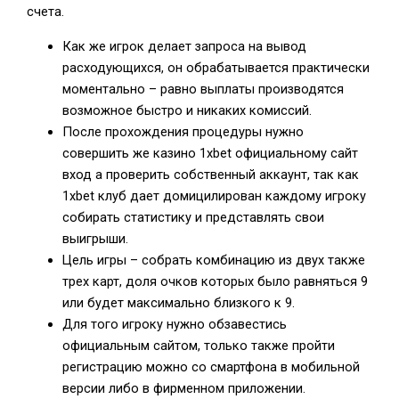
счета.
Как же игрок делает запроса на вывод
расходующихся, он обрабатывается практически
моментально – равно выплаты производятся
возможное быстро и никаких комиссий.
После прохождения процедуры нужно
совершить же казино 1xbet официальному сайт
вход а проверить собственный аккаунт, так как
1xbet клуб дает домицилирован каждому игроку
собирать статистику и представлять свои
выигрыши.
Цель игры – собрать комбинацию из двух также
трех карт, доля очков которых было равняться 9
или будет максимально близкого к 9.
Для того игроку нужно обзавестись
официальным сайтом, только также пройти
регистрацию можно со смартфона в мобильной
версии либо в фирменном приложении.