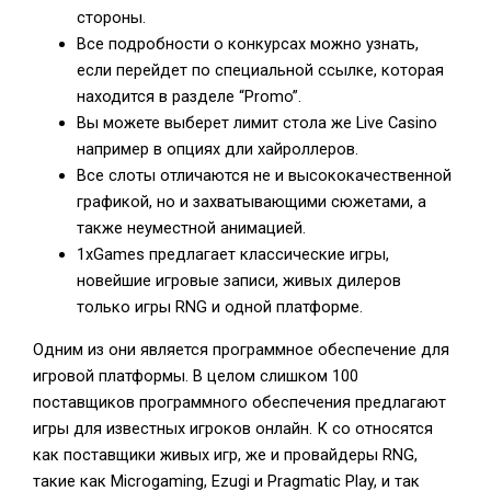
стороны.
Все подробности о конкурсах можно узнать,
если перейдет по специальной ссылке, которая
находится в разделе “Promo”.
Вы можете выберет лимит стола же Live Casino
например в опциях дли хайроллеров.
Все слоты отличаются не и высококачественной
графикой, но и захватывающими сюжетами, а
также неуместной анимацией.
1xGames предлагает классические игры,
новейшие игровые записи, живых дилеров
только игры RNG и одной платформе.
Одним из они является программное обеспечение для
игровой платформы. В целом слишком 100
поставщиков программного обеспечения предлагают
игры для известных игроков онлайн. К со относятся
как поставщики живых игр, же и провайдеры RNG,
такие как Microgaming, Ezugi и Pragmatic Play, и так