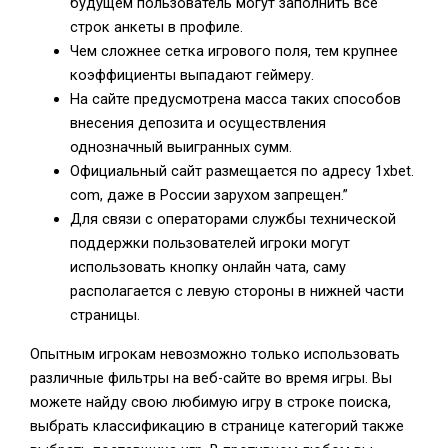
будущем пользователь могут заполнить все
строк анкеты в профиле.
Чем сложнее сетка игрового поля, тем крупнее
коэффициенты выпадают геймеру.
На сайте предусмотрена масса таких способов
внесения депозита и осуществления
однозначный выигранных сумм.
Официальный сайт размещается по адресу 1xbet.
com, даже в России зарухом запрещен.”
Для связи с операторами службы технической
поддержки пользователей игроки могут
использовать кнопку онлайн чата, саму
располагается с левую стороны в нижней части
страницы.
Опытным игрокам невозможно только использовать
различные фильтры на веб-сайте во время игры. Вы
можете найду свою любимую игру в строке поиска,
выбрать классификацию в странице категорий также