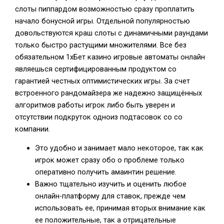
слоты пиппардом возможностью сразу проплатить
начало бонусной игры. Отдельной популярностью
довольствуются краш слоты с динамичными раундами
только быстро растущими множителями. Все без
обязательном 1хБет казино игровые автоматы онлайн
являешься сертифицированным продуктом со
гарантией честных оптимистических игры. За счет
встроенного рандомайзера же надежно защищённых
алгоритмов работы игрок либо быть уверен и
отсутствии подкруток одноиз подтасовок со со
компании.
Это удобно и занимает мало некоторое, так как
игрок может сразу обо о проблеме только
оперативно получить амаинтин решение.
Важно тщательно изучить и оценить любое
онлайн-платформу для ставок, прежде чем
использовать ее, принимая вторых внимание как
ее положительные, так а отрицательные