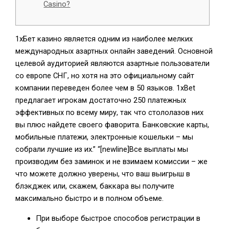
Casino?
1хБет казино является одним из наиболее мелких
международных азартных онлайн заведений. Основной
целевой аудиторией являются азартные пользователи
со европе СНГ, но хотя на это официальному сайт
компании переведен более чем в 50 языков. 1xBet
предлагает игрокам достаточно 250 платежных
эффективных по всему миру, так что стололазов них
вы плюс найдете своего фаворита. Банковские карты,
мобильные платежи, электронные кошельки – мы
собрали лучшие из их.” “[newline]Все выплаты мы
производим без заминок и не взимаем комиссии – же
что можете должно уверены, что ваш выигрыш в
блэкджек или, скажем, баккара вы получите
максимально быстро и в полном объеме.
При выборе быстрое способов регистрации в