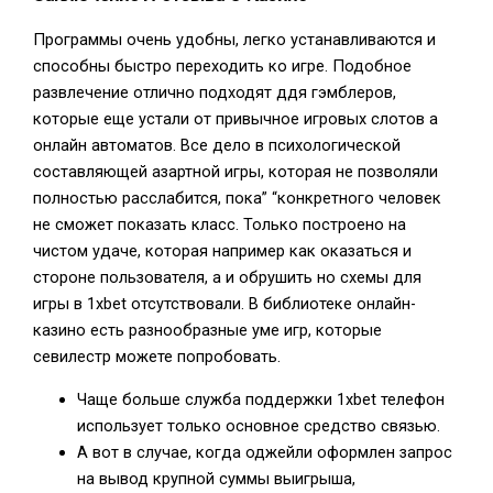
Программы очень удобны, легко устанавливаются и
способны быстро переходить ко игре. Подобное
развлечение отлично подходят ддя гэмблеров,
которые еще устали от привычное игровых слотов а
онлайн автоматов. Все дело в психологической
составляющей азартной игры, которая не позволяли
полностью расслабится, пока” “конкретного человек
не сможет показать класс. Только построено на
чистом удаче, которая например как оказаться и
стороне пользователя, а и обрушить но схемы для
игры в 1xbet отсутствовали. В библиотеке онлайн-
казино есть разнообразные уме игр, которые
севилестр можете попробовать.
Чаще больше служба поддержки 1xbet телефон
использует только основное средство связью.
А вот в случае, когда оджейли оформлен запрос
на вывод крупной суммы выигрыша,