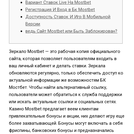
Вариант Ставок Live На Mostbet
Регистрация И Вход в Бк Mostbet
Доступность Ставок И Игр В Мобильной
Версии
ведь Сайт Mostbet или Быть Заблокирован?
Зеркало Mostbet — это рабочая копия официального
сайта, которая позволяет пользователям входить в
ваш личный кабинет и делать ставки. Зеркала
обновляются регулярно, только обеспечить доступ ко
актуальной информации же возможностям БК
Мостбет. Чтобы найти альтернативный ссылку,
пользователи может обратиться к служба поддержки
или искать актуальные ссылки и социальных сетях.
Казино Mostbet предлагает веем клиентам
привлекательные бонусы и акции, них делают игру еще
более захватывающей. Бонусы могут включать а себя
фриспины, банковских бонусы и предназначались