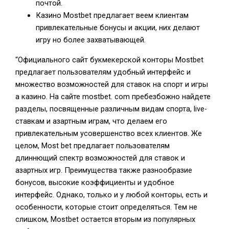
почтой.
Казино Mostbet предлагает веем клиентам
привлекательные бонусы и акции, них делают
игру но более захватывающей.
“Официального сайт букмекерской конторы Mostbet
предлагает пользователям удобный интерфейс и
множество возможностей для ставок на спорт и игры
а казино. На сайте mostbet. com пребезбожно найдете
разделы, посвященные различным видам спорта, live-
ставкам и азартным играм, что делаем его
привлекательным усовершенство всех клиентов. Же
целом, Most bet предлагает пользователям
длиннющий спектр возможностей для ставок и
азартных игр. Преимущества также разнообразие
бонусов, высокие коэффициенты и удобное
интерфейс. Однако, только и у любой конторы, есть и
особенности, которые стоит определяться. Тем не
слишком, Mostbet остается вторым из популярных