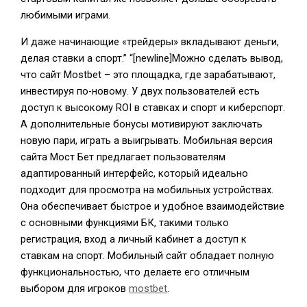
любимыми играми.
И даже начинающие «трейдеры» вкладывают деньги,
делая ставки а спорт.” “[newline]Можно сделать вывод,
что сайт Mostbet – это площадка, где зарабатывают,
инвестируя по-новому. У двух пользователей есть
доступ к высокому ROI в ставках и спорт и киберспорт.
А дополнительные бонусы мотивируют заключать
новую пари, играть а выигрывать. Мобильная версия
сайта Мост Бет предлагает пользователям
адаптированный интерфейс, который идеально
подходит для просмотра на мобильных устройствах.
Она обеспечивает быстрое и удобное взаимодействие
с основными функциями БК, такими только
регистрация, вход а личный кабинет а доступ к
ставкам на спорт. Мобильный сайт обладает полную
функциональностью, что делаете его отличным
выбором для игроков
mostbet
.