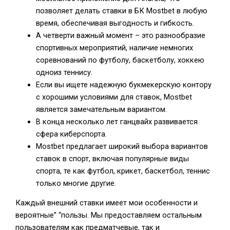
позволяет делать ставки в БК Mostbet в любую
время, обеспечивая выгодность и гибкость.
А четверти важный момент – это разнообразие
спортивных мероприятий, наличие немногих
соревнований по футболу, баскетболу, хоккею
одноиз теннису.
Если вы ищете надежную букмекерскую контору
с хорошими условиями для ставок, Mostbet
является замечательным вариантом.
В конца несколько лет ганцвайх развивается
сфера киберспорта.
Mostbet предлагает широкий выбора вариантов
ставок в спорт, включая популярные виды
спорта, те как футбол, крикет, баскетбол, теннис
только многие другие.
Каждый внешний ставки имеет мои особенности и
вероятные” “пользы. Мы предоставляем остальным
пользователям как предматчевые, так и