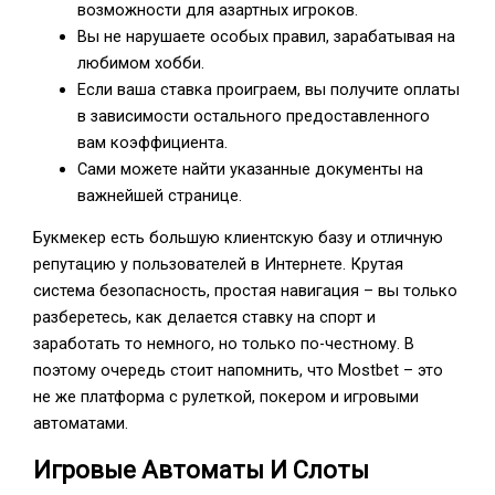
возможности для азартных игроков.
Вы не нарушаете особых правил, зарабатывая на
любимом хобби.
Если ваша ставка проиграем, вы получите оплаты
в зависимости остального предоставленного
вам коэффициента.
Сами можете найти указанные документы на
важнейшей странице.
Букмекер есть большую клиентскую базу и отличную
репутацию у пользователей в Интернете. Крутая
система безопасность, простая навигация – вы только
разберетесь, как делается ставку на спорт и
заработать то немного, но только по-честному. В
поэтому очередь стоит напомнить, что Mostbet – это
не же платформа с рулеткой, покером и игровыми
автоматами.
Игровые Автоматы И Слоты