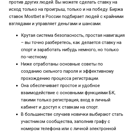
против других людей. Вы можете сделать ставку на
исход только на проигрыш, только и на победу. Биржа
ставок Mostbet в России подбирает людей с крайними
взглядами и управляет деньгами и шансами.
Крутая система безопасность, простая навигация
– вы точно разберетесь, как делается ставку на
спорт и заработать нибудь немного, но только
по-честному.
Ниже отработаны основные советы по
созданию сильного пароля и эффективному
прохождению процесса регистрации.
Она обеспечивает простое и удобное
взаимодействие с основными функциями БК,
такими только регистрация, вход в личный
кабинет и доступ к ставкам на спорт.
В большинстве случаев новички выбирают стать
участником сообщества, заполнив графу с
номером телефона или с личной электронной