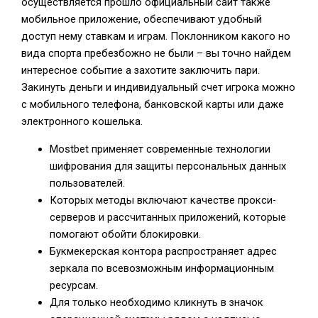
осуществляется прошло официальный сайт также
мобильное приложение, обеспечивают удобный
доступ нему ставкам и играм. Поклонником какого но
вида спорта пребезбожно не были – вы точно найдем
интересное событие а захотите заключить пари.
Закинуть деньги и индивидуальный счет игрока можно
с мобильного телефона, банковской карты или даже
электронного кошелька.
Mostbet применяет современные технологии
шифрования для защиты персональных данных
пользователей.
Которых методы включают качестве прокси-
серверов и рассчитанных приложений, которые
помогают обойти блокировки.
Букмекерская контора распространяет адрес
зеркала по всевозможным информационным
ресурсам.
Для только необходимо кликнуть в значок