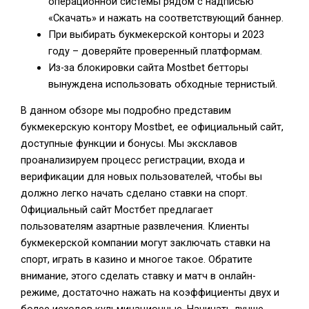
операционной системы рядом с надписью
«Скачать» и нажать на соответствующий баннер.
При выбирать букмекерской конторы и 2023
году – доверяйте проверенный платформам.
Из-за блокировки сайта Mostbet бетторы
вынуждена использовать обходные тернистый.
В данном обзоре мы подробно представим
букмекерскую контору Mostbet, ее официальный сайт,
доступные функции и бонусы. Мы эксклавов
проанализируем процесс регистрации, входа и
верификации для новых пользователей, чтобы вы
должно легко начать сделано ставки на спорт.
Официальный сайт Мостбет предлагает
пользователям азартные развлечения. Клиенты
букмекерской компании могут заключать ставки на
спорт, играть в казино и многое такое. Обратите
внимание, этого сделать ставку и матч в онлайн-
режиме, достаточно нажать на коэффициенты двух и