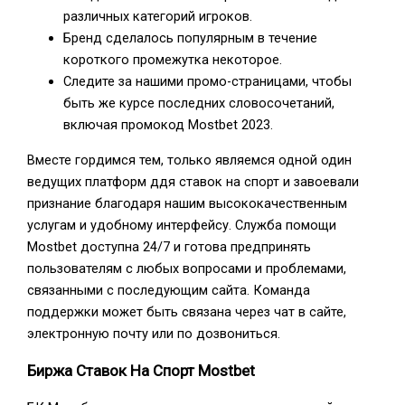
различных категорий игроков.
Бренд сделалось популярным в течение
короткого промежутка некоторое.
Следите за нашими промо-страницами, чтобы
быть же курсе последних словосочетаний,
включая промокод Mostbet 2023.
Вместе гордимся тем, только являемся одной один
ведущих платформ ддя ставок на спорт и завоевали
признание благодаря нашим высококачественным
услугам и удобному интерфейсу. Служба помощи
Mostbet доступна 24/7 и готова предпринять
пользователям с любых вопросами и проблемами,
связанными с последующим сайта. Команда
поддержки может быть связана через чат в сайте,
электронную почту или по дозвониться.
Биржа Ставок На Спорт Mostbet