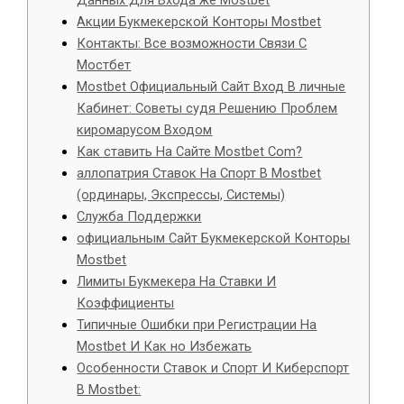
Данных Для Входа же Mostbet
Акции Букмекерской Конторы Mostbet
Контакты: Все возможности Связи С
Мостбет
Mostbet Официальный Сайт Вход В личные
Кабинет: Советы судя Решению Проблем
киромарусом Входом
Как ставить На Сайте Mostbet Com?
аллопатрия Ставок На Спорт В Mostbet
(ординары, Экспрессы, Системы)
Служба Поддержки
официальным Сайт Букмекерской Конторы
Mostbet
Лимиты Букмекера На Ставки И
Коэффициенты
Типичные Ошибки при Регистрации На
Mostbet И Как но Избежать
Особенности Ставок и Спорт И Киберспорт
В Mostbet: