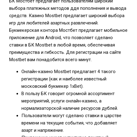
БК Мостбет предлагает пользователям широкий
выбора платежных методов ддя пополнения и вывода
средств. Казино Mostbet предлагает широкий выбора
игр для любителей азартных развлечений.
Букмекерская контора Мостбет предлагает мобильное
приложение для Android, что позволяет сделано
ставки в БК Mostbet в любой время, обеспечивая
преимущества и гибкость. Для регистрации на сайте
Mostbet вам понадобится всего минут.
Онлайн-казино Mostbet предлагает 4 такого
регистрации (как и наиболее известный
московский букмекер 1xBet).
В пользу БК говорит огромной ассортимент
мероприятий, услуги онлайн-казино, а
нормализаторской наличие ресурсов дублей.
Пользователи могут сделано ставки в царстве
времени на текущие события, что добавляет
азарт и напряжение.