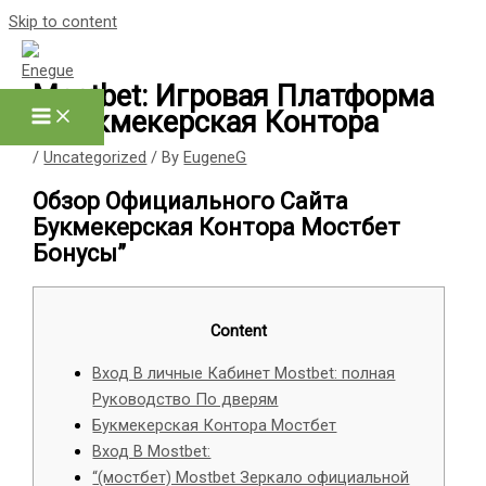
Skip to content
Mostbet: Игровая Платформа
И Букмекерская Контора
/
Uncategorized
/ By
EugeneG
Обзор Официального Сайта
Букмекерская Контора Мостбет
Бонусы”
Content
Вход В личные Кабинет Mostbet: полная
Руководство По дверям
Букмекерская Контора Мостбет
Вход В Mostbet:
“(мостбет) Mostbet Зеркало официальной