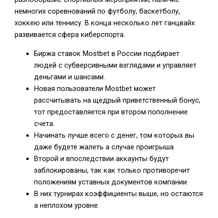
немногих соревнований по футболу, баскетболу,
хоккею или теннису. В конца несколько лет ганцвайх
развивается сфера киберспорта.
Биржа ставок Mostbet в России подбирает
людей с субверсивными взглядами и управляет
деньгами и шансами.
Новая пользователи Mostbet может
рассчитывать на щедрый приветственный бонус,
тот предоставляется при втором пополнение
счета.
Начинать лучше всего с денег, том которых вы
даже будете жалеть а случае проигрыша.
Второй и впоследствии аккаунты будут
заблокированы, так как только противоречит
положениям уставных документов компании.
В них турнирах коэффициенты выше, но остаются
а неплохом уровне.