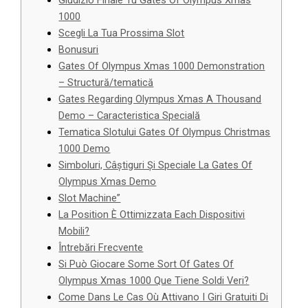
Giudizio Finale Tu Gates Of Olympus Xmas
1000
Scegli La Tua Prossima Slot
Bonusuri
Gates Of Olympus Xmas 1000 Demonstration
– Structură/tematică
Gates Regarding Olympus Xmas A Thousand
Demo – Caracteristica Specială
Tematica Slotului Gates Of Olympus Christmas
1000 Demo
Simboluri, Câștiguri Și Speciale La Gates Of
Olympus Xmas Demo
Slot Machine”
La Position È Ottimizzata Each Dispositivi
Mobili?
Întrebări Frecvente
Si Può Giocare Some Sort Of Gates Of
Olympus Xmas 1000 Que Tiene Soldi Veri?
Come Dans Le Cas Où Attivano I Giri Gratuiti Di