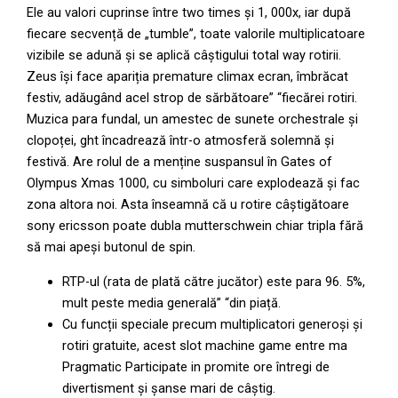
Ele au valori cuprinse între two times și 1, 000x, iar după
fiecare secvență de „tumble”, toate valorile multiplicatoare
vizibile se adună și se aplică câștigului total way rotirii.
Zeus își face apariția premature climax ecran, îmbrăcat
festiv, adăugând acel strop de sărbătoare” “fiecărei rotiri.
Muzica para fundal, un amestec de sunete orchestrale și
clopoței, ght încadrează într-o atmosferă solemnă și
festivă. Are rolul de a menține suspansul în Gates of
Olympus Xmas 1000, cu simboluri care explodează și fac
zona altora noi. Asta înseamnă că u rotire câștigătoare
sony ericsson poate dubla mutterschwein chiar tripla fără
să mai apeși butonul de spin.
RTP-ul (rata de plată către jucător) este para 96. 5%,
mult peste media generală” “din piață.
Cu funcții speciale precum multiplicatori generoși și
rotiri gratuite, acest slot machine game entre ma
Pragmatic Participate in promite ore întregi de
divertisment și șanse mari de câștig.