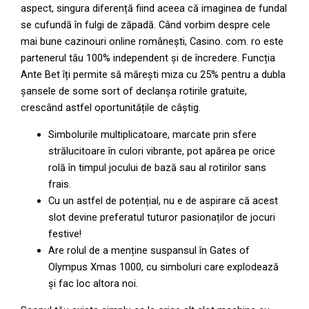
aspect, singura diferență fiind aceea că imaginea de fundal
se cufundă în fulgi de zăpadă. Când vorbim despre cele
mai bune cazinouri online românești, Casino. com. ro este
partenerul tău 100% independent și de încredere. Funcția
Ante Bet îți permite să mărești miza cu 25% pentru a dubla
șansele de some sort of declanșa rotirile gratuite,
crescând astfel oportunitățile de câștig.
Simbolurile multiplicatoare, marcate prin sfere
strălucitoare în culori vibrante, pot apărea pe orice
rolă în timpul jocului de bază sau al rotirilor sans
frais.
Cu un astfel de potențial, nu e de aspirare că acest
slot devine preferatul tuturor pasionaților de jocuri
festive!
Are rolul de a menține suspansul în Gates of
Olympus Xmas 1000, cu simboluri care explodează
și fac loc altora noi.