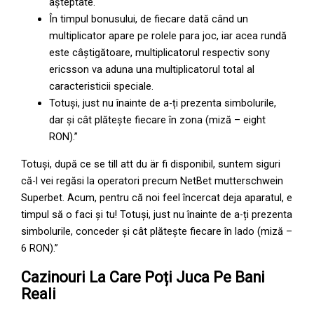
așteptate.
În timpul bonusului, de fiecare dată când un
multiplicator apare pe rolele para joc, iar acea rundă
este câștigătoare, multiplicatorul respectiv sony
ericsson va aduna una multiplicatorul total al
caracteristicii speciale.
Totuși, just nu înainte de a-ți prezenta simbolurile,
dar și cât plătește fiecare în zona (miză – eight
RON).”
Totuși, după ce se till att du är fi disponibil, suntem siguri
că-l vei regăsi la operatori precum NetBet mutterschwein
Superbet. Acum, pentru că noi feel încercat deja aparatul, e
timpul să o faci și tu! Totuși, just nu înainte de a-ți prezenta
simbolurile, conceder și cât plătește fiecare în lado (miză –
6 RON).”
Cazinouri La Care Poți Juca Pe Bani
Reali