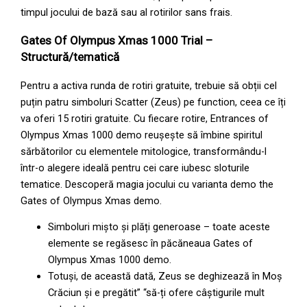
timpul jocului de bază sau al rotirilor sans frais.
Gates Of Olympus Xmas 1000 Trial –
Structură/tematică
Pentru a activa runda de rotiri gratuite, trebuie să obții cel
puțin patru simboluri Scatter (Zeus) pe function, ceea ce îți
va oferi 15 rotiri gratuite. Cu fiecare rotire, Entrances of
Olympus Xmas 1000 demo reușește să îmbine spiritul
sărbătorilor cu elementele mitologice, transformându-l
într-o alegere ideală pentru cei care iubesc sloturile
tematice. Descoperă magia jocului cu varianta demo the
Gates of Olympus Xmas demo.
Simboluri mișto și plăți generoase – toate aceste
elemente se regăsesc în păcăneaua Gates of
Olympus Xmas 1000 demo.
Totuși, de această dată, Zeus se deghizează în Moș
Crăciun și e pregătit” “să-ți ofere câștigurile mult