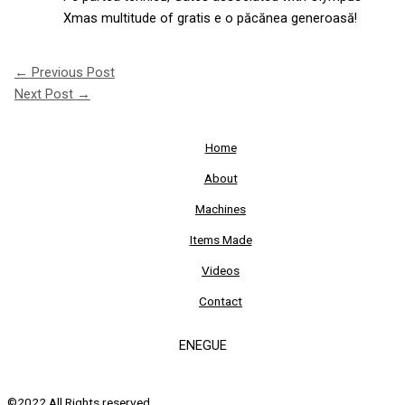
Xmas multitude of gratis e o păcănea generoasă!
←
Previous Post
Next Post
→
Home
About
Machines
Items Made
Videos
Contact
ENEGUE
©2022 All Rights reserved.