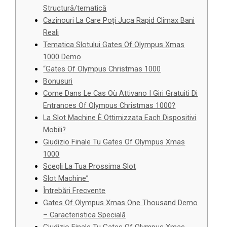
Structură/tematică
Cazinouri La Care Poți Juca Rapid Climax Bani
Reali
Tematica Slotului Gates Of Olympus Xmas
1000 Demo
“Gates Of Olympus Christmas 1000
Bonusuri
Come Dans Le Cas Où Attivano I Giri Gratuiti Di
Entrances Of Olympus Christmas 1000?
La Slot Machine È Ottimizzata Each Dispositivi
Mobili?
Giudizio Finale Tu Gates Of Olympus Xmas
1000
Scegli La Tua Prossima Slot
Slot Machine”
Întrebări Frecvente
Gates Of Olympus Xmas One Thousand Demo
– Caracteristica Specială