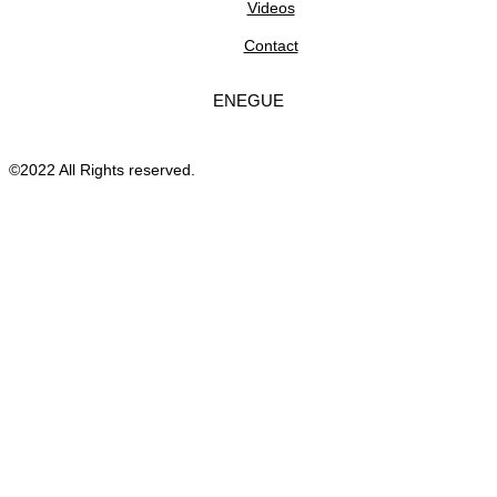
Videos
Contact
ENEGUE
©2022 All Rights reserved.