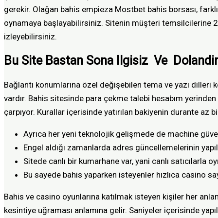
gerekir. Olağan bahis empieza Mostbet bahis borsası, farklı 
oynamaya başlayabilirsiniz. Sitenin müşteri temsilcilerin
izleyebilirsiniz.
Bu Site Bastan Sona Ilgisiz Ve Dolandir
Bağlantı konumlarına özel değişebilen tema ve yazı dilleri ko
vardır. Bahis sitesinde para çekme talebi hesabım yerinden ve
çarpıyor. Kurallar içerisinde yatırılan bakiyenin durante az b
Ayrıca her yeni teknolojik gelişmede de machine güvenl
Engel aldığı zamanlarda adres güncellemelerinin yapıl
Sitede canlı bir kumarhane var, yani canlı satıcılarla oy
Bu sayede bahis yaparken isteyenler hızlıca casino say
Bahis ve casino oyunlarına katılmak isteyen kişiler her an
kesintiye uğraması anlamına gelir. Saniyeler içerisinde yap