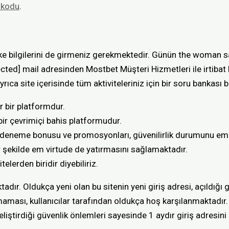
 kodu
.
 ülke bilgilerini de girmeniz gerekmektedir. Günün the woman 
ted] mail adresinden Mostbet Müşteri Hizmetleri ile irtibat k
rıca site içerisinde tüm aktiviteleriniz için bir soru bankası 
r bir platformdur.
bir çevrimiçi bahis platformudur.
 deneme bonusu ve promosyonları, güvenilirlik durumunu empi
 bir şekilde em virtude de yatırmasını sağlamaktadır.
elerden biridir diyebiliriz.
dır. Oldukça yeni olan bu sitenin yeni giriş adresi, açıldığı g
ması, kullanıcılar tarafından oldukça hoş karşılanmaktadır. Ç
iştirdiği güvenlik önlemleri sayesinde 1 aydır giriş adresini