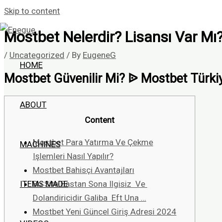
Skip to content
Mostbet Nelerdir? Lisansı Var Mı?
/
Uncategorized
/ By
EugeneG
HOME
Mostbet Güvenilir Mi? ᐉ Mostbet Türkiye
ABOUT
Content
Mostbet Para Yatırma Ve Çekme
MACHINES
Işlemleri Nasıl Yapılır?
Mostbet Bahisçi Avantajları
ITEMS MADE
Bu Site Bastan Sona Ilgisiz Ve
Dolandiricidir Galiba Eft Una …
Mostbet Yeni Güncel Giriş Adresi 2024