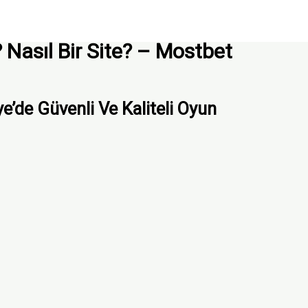
 Nasıl Bir Site? – Mostbet
’de Güvenli Ve Kaliteli Oyun