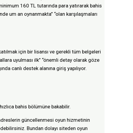
e minimum 160 TL tutarında para yatırarak bahis
ünde um an oynanmakta” “olan karşılaşmaları
tılmak için bir lisansı ve gerekli tüm belgeleri
rallara uyulması ilk” “önemli detay olarak göze
ında canlı destek alanına giriş yapılıyor.
hızlıca bahis bölümüne bakabilir.
 adreslerin güncellenmesi oyun hizmetinin
debilirsiniz. Bundan dolayı siteden oyun