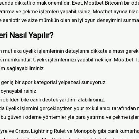
sunda dikkatli olmak önemlidir. Evet, Mostbet Bitcoin’i bir ö
 yatırma ve çekme işlemleri yapabilirsiniz. Mostbet ayrıca bla
e sahiptir ve size mümkün olan en iyi oyun deneyimini sunmak
i Nasıl Yapılır?
mutlaka üyelik işlemlerinin detaylarını dikkate alması gerekir
k mümkündür. Üyelik işlemlerinizi yapabilmek için Mostbet Tür
im sağlayabilirsiniz.
 geniş bir spor kategorisi yelpazesi sunuyoruz.
oynayabilirsiniz.
ilden bile canlı destek yardımı alabilirsiniz.
da üyelik işlemini gerçekleştiren your ex kullanıcı tarafından r
 bu güvenli ödeme yöntemleriyle para yatırma ve çekme işleml
yre ve Craps, Lightning Rulet ve Monopoly gibi canlı kumarhane