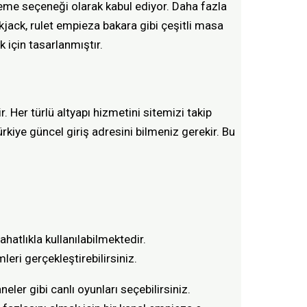
deme seçeneği olarak kabul ediyor. Daha fazla
ckjack, rulet empieza bakara gibi çeşitli masa
 için tasarlanmıştır.
. Her türlü altyapı hizmetini sitemizi takip
kiye güncel giriş adresini bilmeniz gerekir. Bu
ahatlıkla kullanılabilmektedir.
eri gerçekleştirebilirsiniz.
ler gibi canlı oyunları seçebilirsiniz.