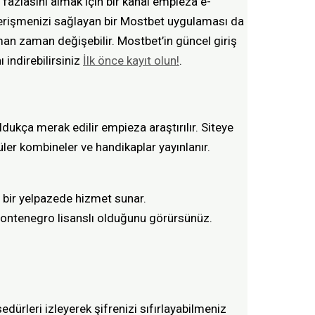
a fazlasını almak için bir kanal empieza e-
a erişmenizi sağlayan bir Mostbet uygulaması da
aman zaman değişebilir. Mostbet’in güncel giriş
 indirebilirsiniz
İlk önce kayıt olun!
.
dukça merak edilir empieza araştırılır. Siteye
ler kombineler ve handikaplar yayınlanır.
ş bir yelpazede hizmet sunar.
n Montenegro lisanslı olduğunu görürsünüz.
dürleri izleyerek şifrenizi sıfırlayabilmeniz