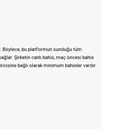
dır. Böylece, bu platformun sunduğu tüm
ağlar. Şirketin canlı bahis, maç öncesi bahis
iricisine bağlı olarak minimum bahisler vardır.