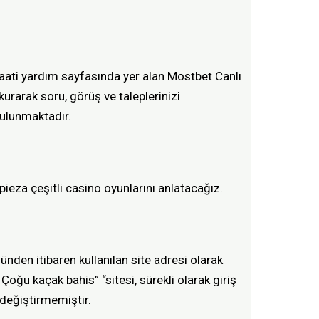
saati yardım sayfasında yer alan Mostbet Canlı
urarak soru, görüş ve taleplerinizi
bulunmaktadır.
eza çeşitli casino oyunlarını anlatacağız.
ünden itibaren kullanılan site adresi olarak
oğu kaçak bahis” “sitesi, sürekli olarak giriş
 değiştirmemiştir.