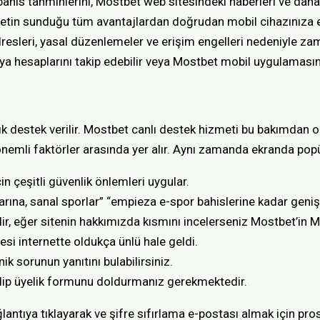
i, bahis tahminlerini, Mostbet web sitesindeki haberleri ve dah
 şirketin sunduğu tüm avantajlardan doğrudan mobil cihazınız
adresleri, yasal düzenlemeler ve erişim engelleri nedeniyle z
ya hesaplarını takip edebilir veya Mostbet mobil uygulamasını
k destek verilir. Mostbet canlı destek hizmeti bu bakımdan ol
nemli faktörler arasında yer alır. Aynı zamanda ekranda popü
in çeşitli güvenlik önlemleri uygular.
arına, sanal sporlar” “empieza e-spor bahislerine kadar geni
sidir, eğer sitenin hakkımızda kısmını incelerseniz Mostbet’i
i internette oldukça ünlü hale geldi.
k sorunun yanıtını bulabilirsiniz.
edip üyelik formunu doldurmanız gerekmektedir.
antıya tıklayarak ve şifre sıfırlama e-postası almak için prose