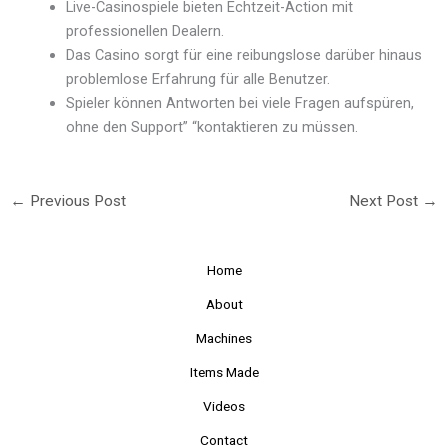
Live-Casinospiele bieten Echtzeit-Action mit
professionellen Dealern.
Das Casino sorgt für eine reibungslose darüber hinaus
problemlose Erfahrung für alle Benutzer.
Spieler können Antworten bei viele Fragen aufspüren,
ohne den Support” “kontaktieren zu müssen.
←
Previous Post
Next Post
→
Home
About
Machines
Items Made
Videos
Contact