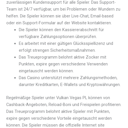
zuverlässigen Kundensupport für alle Spieler. Das Support-
Team ist 24/7 verfügbar, um bei Problemen oder Wundern zu
helfen. Die Spieler können sie über Live-Chat, Email-based
oder ein Support-Formular auf der Website kontaktieren.
Die Spieler können den Kassiererabschnitt für
verfügbare Zahlungsoptionen überprüfen.
Es arbeitet mit einer gültigen Glücksspiellizenz und
erfolgt strengen Sicherheitsmaßnahmen.
Das Treueprogramm belohnt aktive Zocker mit
Punkten, expire gegen verschiedene Verwenden
eingetauscht werden können.
Das Casino unterstützt mehrere Zahlungsmethoden,
darunter Kreditkarten, E-Wallets und Kryptowährungen.
Regelmäßige Spieler unter Vulkan Vegas PL können von
Cashback-Angeboten, Reload-Boni und Freispielen profitieren.
Das Treueprogramm belohnt aktive Spieler mit Punkten,
expire gegen verschiedene Vorteile eingetauscht werden
können. Die Spieler müssen die offizielle Internet site