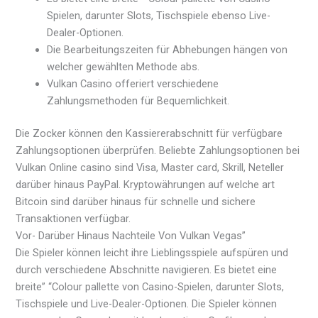
Spielen, darunter Slots, Tischspiele ebenso Live-
Dealer-Optionen.
Die Bearbeitungszeiten für Abhebungen hängen von
welcher gewählten Methode abs.
Vulkan Casino offeriert verschiedene
Zahlungsmethoden für Bequemlichkeit.
Die Zocker können den Kassiererabschnitt für verfügbare
Zahlungsoptionen überprüfen. Beliebte Zahlungsoptionen bei
Vulkan Online casino sind Visa, Master card, Skrill, Neteller
darüber hinaus PayPal. Kryptowährungen auf welche art
Bitcoin sind darüber hinaus für schnelle und sichere
Transaktionen verfügbar.
Vor- Darüber Hinaus Nachteile Von Vulkan Vegas”
Die Spieler können leicht ihre Lieblingsspiele aufspüren und
durch verschiedene Abschnitte navigieren. Es bietet eine
breite” “Colour pallette von Casino-Spielen, darunter Slots,
Tischspiele und Live-Dealer-Optionen. Die Spieler können