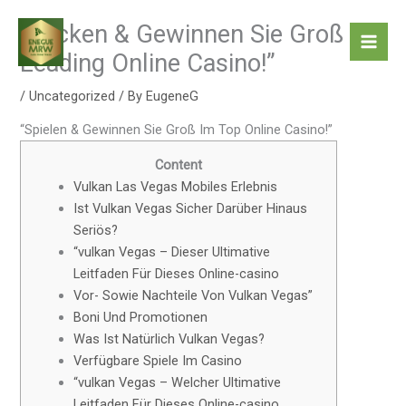
Skip
“Zocken & Gewinnen Sie Groß Im
to
content
Leading Online Casino!”
/
Uncategorized
/ By
EugeneG
“Spielen & Gewinnen Sie Groß Im Top Online Casino!”
Content
Vulkan Las Vegas Mobiles Erlebnis
Ist Vulkan Vegas Sicher Darüber Hinaus
Seriös?
“vulkan Vegas – Dieser Ultimative
Leitfaden Für Dieses Online-casino
Vor- Sowie Nachteile Von Vulkan Vegas”
Boni Und Promotionen
Was Ist Natürlich Vulkan Vegas?
Verfügbare Spiele Im Casino
“vulkan Vegas – Welcher Ultimative
Leitfaden Für Dieses Online-casino