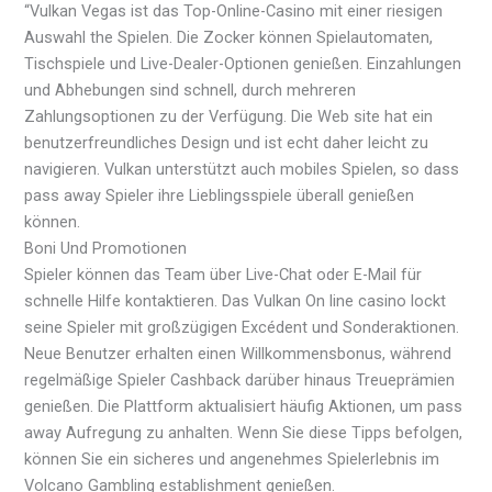
“Vulkan Vegas ist das Top-Online-Casino mit einer riesigen
Auswahl the Spielen. Die Zocker können Spielautomaten,
Tischspiele und Live-Dealer-Optionen genießen. Einzahlungen
und Abhebungen sind schnell, durch mehreren
Zahlungsoptionen zu der Verfügung. Die Web site hat ein
benutzerfreundliches Design und ist echt daher leicht zu
navigieren. Vulkan unterstützt auch mobiles Spielen, so dass
pass away Spieler ihre Lieblingsspiele überall genießen
können.
Boni Und Promotionen
Spieler können das Team über Live-Chat oder E-Mail für
schnelle Hilfe kontaktieren. Das Vulkan On line casino lockt
seine Spieler mit großzügigen Excédent und Sonderaktionen.
Neue Benutzer erhalten einen Willkommensbonus, während
regelmäßige Spieler Cashback darüber hinaus Treueprämien
genießen. Die Plattform aktualisiert häufig Aktionen, um pass
away Aufregung zu anhalten. Wenn Sie diese Tipps befolgen,
können Sie ein sicheres und angenehmes Spielerlebnis im
Volcano Gambling establishment genießen.