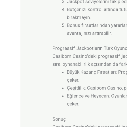
Jackpot seviyelerini takip ed
Bütçenizi kontrol altında tu
bırakmayın.
Bonus fırsatlarından yararl
avantajınızı artırabilir.
Progressif Jackpotların Türk Oyunc
Casibom Casino’daki progressif jack
sıra, oynanabilirlik açısından da fa
Büyük Kazanç Fırsatları: Prog
çeker.
Çeşitlilik: Casibom Casino, p
Eğlence ve Heyecan: Oyunlar,
çeker.
Sonuç
Casibom Casino’daki progressif jack