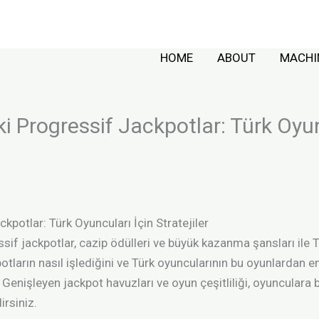
HOME
ABOUT
MACHI
 Progressif Jackpotlar: Türk Oyun
potlar: Türk Oyuncuları İçin Stratejiler
if jackpotlar, cazip ödülleri ve büyük kazanma şansları ile Tü
ların nasıl işlediğini ve Türk oyuncularının bu oyunlardan en 
z. Genişleyen jackpot havuzları ve oyun çeşitliliği, oyunculara
irsiniz.