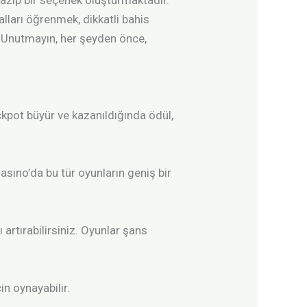
lları öğrenmek, dikkatli bahis
. Unutmayın, her şeyden önce,
ackpot büyür ve kazanıldığında ödül,
asino’da bu tür oyunların geniş bir
artırabilirsiniz. Oyunlar şans
in oynayabilir.