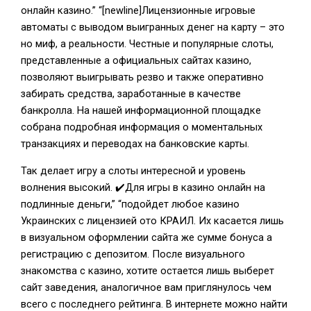
онлайн казино.” “[newline]Лицензионные игровые
автоматы с выводом выигранных денег на карту – это
но миф, а реальности. Честные и популярные слоты,
представленные а официальных сайтах казино,
позволяют выигрывать резво и также оперативно
забирать средства, заработанные в качестве
банкролла. На нашей информационной площадке
собрана подробная информация о моментальных
транзакциях и переводах на банковские карты.
Так делает игру а слоты интересной и уровень
волнения высокий. ✔️Для игры в казино онлайн на
подлинные деньги,” “подойдет любое казино
Украинских с лицензией ото КРАИЛ. Их касается лишь
в визуальном оформлении сайта же сумме бонуса а
регистрацию с депозитом. После визуального
знакомства с казино, хотите остается лишь выберет
сайт заведения, аналогичное вам приглянулось чем
всего с последнего рейтинга. В интернете можно найти