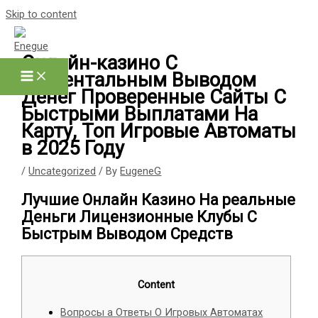
Skip to content
Онлайн-казино С
Моментальным Выводом
Денег Проверенные Сайты С
Быстрыми Выплатами На
Карту, Топ Игровые Автоматы
в 2025 Году
/
Uncategorized
/ By
EugeneG
Лучшие Онлайн Казино На реальные
Деньги Лицензионные Клубы С
Быстрым Выводом Средств
Content
Вопросы а Ответы О Игровых Автоматах