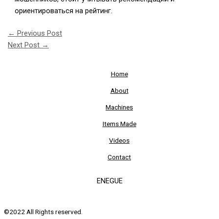
ориентироваться на рейтинг.
←
Previous Post
Next Post
→
Home
About
Machines
Items Made
Videos
Contact
ENEGUE
©2022 All Rights reserved.