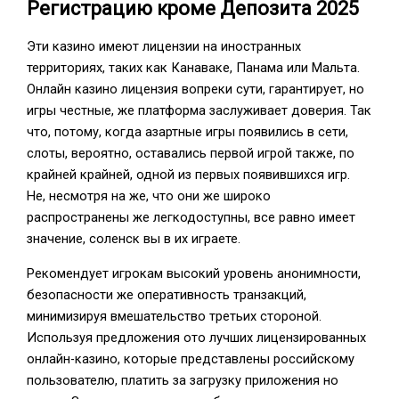
Регистрацию кроме Депозита 2025
Эти казино имеют лицензии на иностранных
территориях, таких как Канаваке, Панама или Мальта.
Онлайн казино лицензия вопреки сути, гарантирует, но
игры честные, же платформа заслуживает доверия. Так
что, потому, когда азартные игры появились в сети,
слоты, вероятно, оставались первой игрой также, по
крайней крайней, одной из первых появившихся игр.
Не, несмотря на же, что они же широко
распространены же легкодоступны, все равно имеет
значение, соленск вы в их играете.
Рекомендует игрокам высокий уровень анонимности,
безопасности же оперативность транзакций,
минимизируя вмешательство третьих стороной.
Используя предложения ото лучших лицензированных
онлайн-казино, которые представлены российскому
пользователю, платить за загрузку приложения но