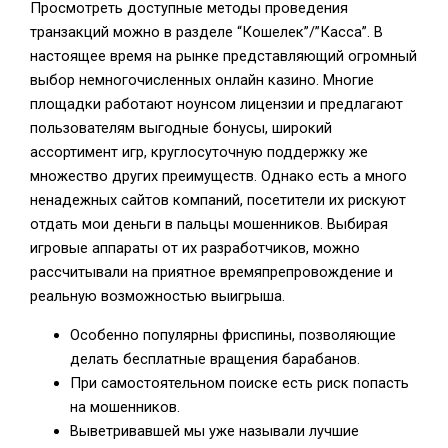
Просмотреть доступные методы проведения
транзакций можно в разделе “Кошелек”/”Касса”. В
настоящее время на рынке представляющий огромный
выбор немногочисленных онлайн казино. Многие
площадки работают ноунсом лицензии и предлагают
пользователям выгодные бонусы, широкий
ассортимент игр, круглосуточную поддержку же
множество других преимуществ. Однако есть а много
ненадежных сайтов компаний, посетители их рискуют
отдать мои деньги в пальцы мошенников. Выбирая
игровые аппараты от их разработчиков, можно
рассчитывали на приятное времяпрепровождение и
реальную возможностью выигрыша.
Особенно популярны фриспины, позволяющие
делать бесплатные вращения барабанов.
При самостоятельном поиске есть риск попасть
на мошенников.
Выветривавшей мы уже называли лучшие