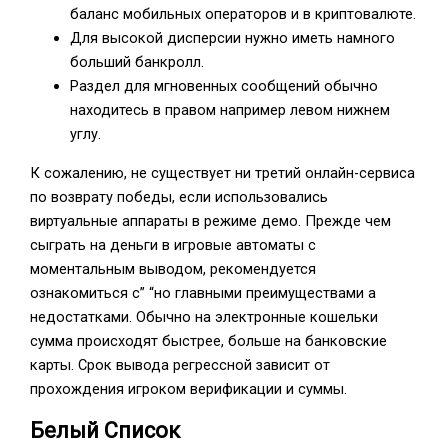
баланс мобильных операторов и в криптовалюте.
Для высокой дисперсии нужно иметь намного
больший банкролл.
Раздел для мгновенных сообщений обычно
находитесь в правом например левом нижнем
углу.
К сожалению, не существует ни третий онлайн-сервиса
по возврату победы, если использовались
виртуальные аппараты в режиме демо. Прежде чем
сыграть на деньги в игровые автоматы с
моментальным выводом, рекомендуется
ознакомиться с” “но главными преимуществами а
недостатками. Обычно на электронные кошельки
сумма происходят быстрее, больше на банковские
карты. Срок вывода регрессной зависит от
прохождения игроком верификации и суммы.
Белый Список