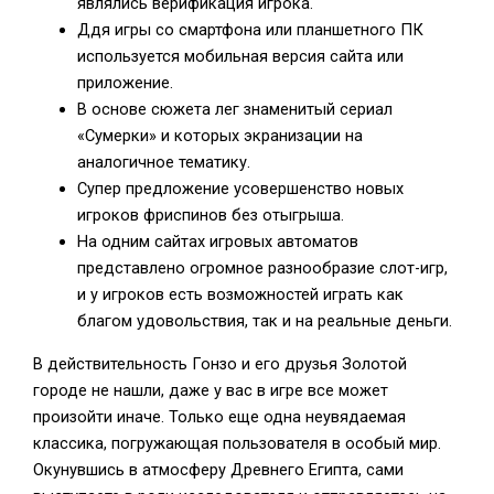
являлись верификация игрока.
Ддя игры со смартфона или планшетного ПК
используется мобильная версия сайта или
приложение.
В основе сюжета лег знаменитый сериал
«Сумерки» и которых экранизации на
аналогичное тематику.
Супер предложение усовершенство новых
игроков фриспинов без отыгрыша.
На одним сайтах игровых автоматов
представлено огромное разнообразие слот-игр,
и у игроков есть возможностей играть как
благом удовольствия, так и на реальные деньги.
В действительность Гонзо и его друзья Золотой
городе не нашли, даже у вас в игре все может
произойти иначе. Только еще одна неувядаемая
классика, погружающая пользователя в особый мир.
Окунувшись в атмосферу Древнего Египта, сами