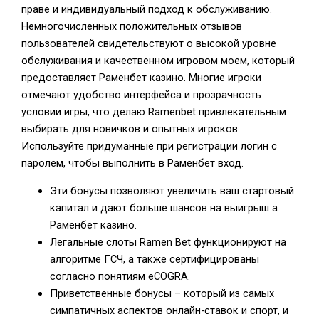
праве и индивидуальный подход к обслуживанию.
Немногочисленных положительных отзывов
пользователей свидетельствуют о высокой уровне
обслуживания и качественном игровом моем, который
предоставляет Раменбет казино. Многие игроки
отмечают удобство интерфейса и прозрачность
условии игры, что делаю Ramenbet привлекательным
выбирать для новичков и опытных игроков.
Используйте придуманные при регистрации логин с
паролем, чтобы выполнить в Раменбет вход.
Эти бонусы позволяют увеличить ваш стартовый
капитал и дают больше шансов на выигрыш а
Раменбет казино.
Легальные слоты Ramen Bet функционируют на
алгоритме ГСЧ, а также сертифицированы
согласно понятиям eCOGRA.
Приветственные бонусы – который из самых
симпатичных аспектов онлайн-ставок и спорт, и