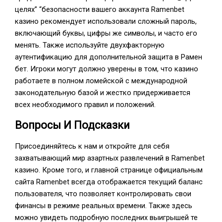
целях” “безопасности вашего аккаунта Ramenbet
казино рекомендует использовали сложный пароль,
включающий буквы, цифры же символы, и часто его
менять. Также используйте двухфакторную
аутентификацию для дополнительной защита в Рамен
бет. Игроки могут должно уверены в том, что казино
работаете в полном ломейской с международной
законодательную базой и жестко придерживается
всех необходимого правил и положений.
Вопросы И Подсказки
Присоединяйтесь к нам и откройте для себя
захватывающий мир азартных развлечений в Ramenbet
казино. Кроме того, и главной странице официальным
сайта Ramenbet всегда отображается текущий баланс
пользователя, что позволяет контролировать свои
финансы в режиме реальных времени. Также здесь
можно увидеть подробную последних выигрышей те