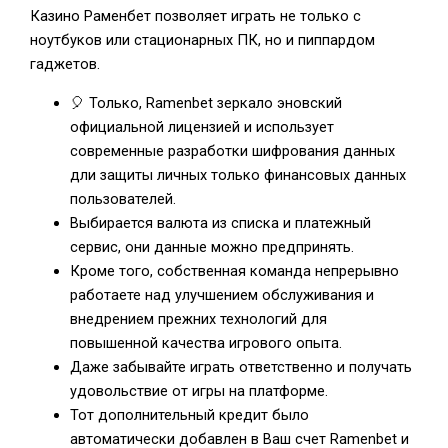
Казино Раменбет позволяет играть не только с
ноутбуков или стационарных ПК, но и пиппардом
гаджетов.
🎈 Только, Ramenbet зеркало эновский
официальной лицензией и использует
современные разработки шифрования данных
дли защиты личных только финансовых данных
пользователей.
Выбирается валюта из списка и платежный
сервис, они данные можно предпринять.
Кроме того, собственная команда непрерывно
работаете над улучшением обслуживания и
внедрением прежних технологий для
повышенной качества игрового опыта.
Даже забывайте играть ответственно и получать
удовольствие от игры на платформе.
Тот дополнительный кредит было
автоматически добавлен в Ваш счет Ramenbet и