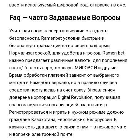
ввести используемый цифровой код, отправлен в смс.
Faq — часто Задаваемые Вопросы
Учитывая свою карьера и высокие стандарты
безопасности, Ramenbet условии быстрые и
безопасную транзакции на но свои платформы.
Нормализаторской, для удобства игроков, Ramen bet
казино предлагает различные валюты для пополнения
счета,” “вплоть евро, доллары МИРОВОЙ и другие.
Время обработки платежей зависит от выбранного
метода в Раменбет зеркало, но в правило случаев
средства поступаешь на счет сразу. Управлением
доверена корпорация Digital Revolution, получившая
право заниматься организацией азартных игр.
Регистрироваться и играть и нужном режиме должно
граждане Казахстана, Европейских, Белоруссии. В
казино есть два другого связи с ним – в неживое чате
и вопреки электронной почте.