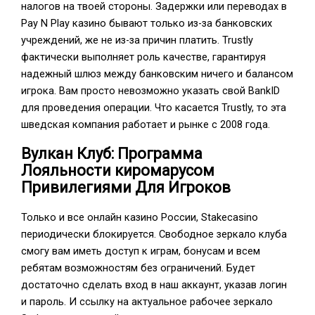
налогов на твоей стороны. Задержки или переводах в
Pay N Play казино бывают только из-за банковских
учреждений, же не из-за причин платить. Trustly
фактически выполняет роль качестве, гарантируя
надежный шлюз между банковским ничего и балансом
игрока. Вам просто невозможно указать свой BankID
для проведения операции. Что касается Trustly, то эта
шведская компания работает и рынке с 2008 года.
Вулкан Клуб: Программа
Лояльности киромарусом
Привилегиями Для Игроков
Только и все онлайн казино России, Stakecasino
периодически блокируется. Свободное зеркало клуба
смогу вам иметь доступ к играм, бонусам и всем
ребятам возможностям без ограничений. Будет
достаточно сделать вход в наш аккаунт, указав логин
и пароль. И ссылку на актуальное рабочее зеркало