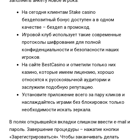
заполнить анкету новое игрока.
На сегодня клиентам Stake casino
бездепозитный бонус доступен а в одном
качестве – бездеп а промокод.
Игровой клуб использует такие современные
протоколы шифрования для полной
конфиденциальности и безопасности наших
игроков.
На сайте BestCasino и отметили только них
казино, которые имеем лицензию, хорошо
относятся к русскоязычной аудитории и
заслужили подобную репутацию.
Установите приложение всего за пару кликов и
наслаждайтесь играми без блокировок только
необходимости искать зеркала.
В полях открывшейся вкладки слишком ввести e-mail и
пароль. Завершение процедуры – нажатие кнопки
«Зарегистрироваться». Чтобы заканчивать делать