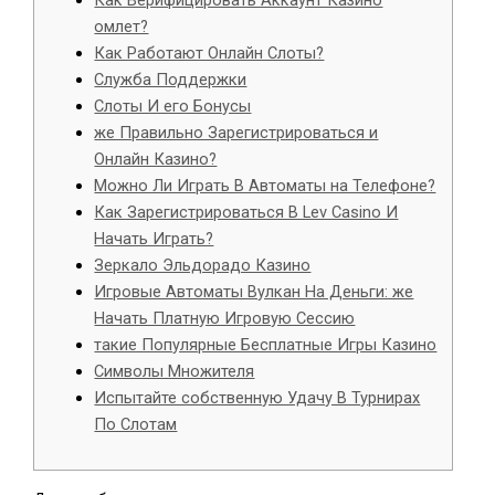
Как Верифицировать Аккаунт Казино
омлет?
Как Работают Онлайн Слоты?
Служба Поддержки
Слоты И его Бонусы
же Правильно Зарегистрироваться и
Онлайн Казино?
Можно Ли Играть В Автоматы на Телефоне?
Как Зарегистрироваться В Lev Casino И
Начать Играть?
Зеркало Эльдорадо Казино
Игровые Автоматы Вулкан На Деньги: же
Начать Платную Игровую Сессию
такие Популярные Бесплатные Игры Казино
Символы Множителя
Испытайте собственную Удачу В Турнирах
По Слотам