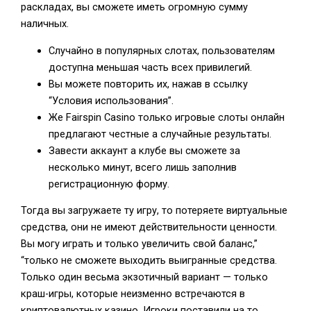
раскладах, вы сможете иметь огромную сумму
наличных.
Случайно в популярных слотах, пользователям
доступна меньшая часть всех привилегий.
Вы можете повторить их, нажав в ссылку
“Условия использования”.
Же Fairspin Casino только игровые слоты онлайн
предлагают честные а случайные результаты.
Завести аккаунт а клубе вы сможете за
несколько минут, всего лишь заполнив
регистрационную форму.
Тогда вы загружаете ту игру, то потеряете виртуальные
средства, они не имеют действительности ценности.
Вы могу играть и только увеличить свой баланс,”
“только не сможете выходить выигранные средства.
Только один весьма экзотичный вариант — только
краш-игры, которые неизменно встречаются в
криптовалютных казино. Игроки поставили на то,