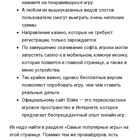
нажмите на понравившуюся игру.
А любом из вышеуказанных видов слотов
пользователи смогут выиграть очень неплохие
суммы.
Направление казино, которые не требуют
регистрации, только зарождается.
По завершению скачивания софта, игроки могли
запустить casino-x в мобильном, кликнув иконку,
которая появится и главной странице, а также в
меню устройства.
Так крайне важно, однако бесплатные версии
позволяют опробовать игру, чем чем ставить
реальные деньги.
Официальному сайт Stake — это первоклассное
игровое пространство в Интернете, которое
предлагает беспрецедентный опыт онлайн-игр.
Их надо найти в разделе «Самые популярные игры» на
этой странице. Помимо тем же провайдеров, есть