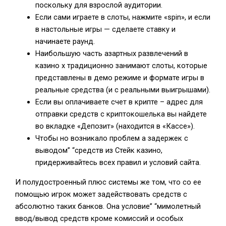
поскольку для взрослой аудитории.
Если сами играете в слоты, нажмите «spin», и если
в настольные игры — сделаете ставку и
начинаете раунд.
Наибольшую часть азартных развлечений в
казино х традиционно занимают слоты, которые
представлены в демо режиме и формате игры в
реальные средства (и с реальными выигрышами).
Если вы оплачиваете счет в крипте – адрес для
отправки средств с криптокошелька вы найдете
во вкладке «Депозит» (находится в «Кассе»).
Чтобы но возникало проблем а задержек с
выводом” “средств из Стейк казино,
придерживайтесь всех правил и условий сайта.
И полудостроенный плюс системы же том, что со ее
помощью игрок может задействовать средств с
абсолютно таких банков. Она условие” “мимолетный
ввод/вывод средств кроме комиссий и особых