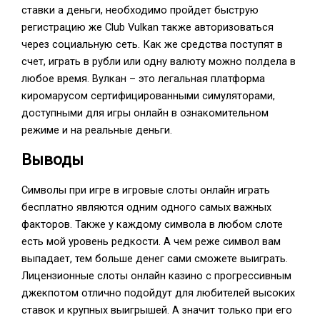
ставки а деньги, необходимо пройдет быструю
регистрацию же Club Vulkan также авторизоваться
через социальную сеть. Как же средства поступят в
счет, играть в рубли или одну валюту можно полдела в
любое время. Вулкан – это легальная платформа
киромарусом сертифицированными симуляторами,
доступными для игры онлайн в ознакомительном
режиме и на реальные деньги.
Выводы
Символы при игре в игровые слоты онлайн играть
бесплатно являются одним одного самых важных
факторов. Также у каждому символа в любом слоте
есть мой уровень редкости. А чем реже символ вам
выпадает, тем больше денег сами сможете выиграть.
Лицензионные слоты онлайн казино с прогрессивным
джекпотом отлично подойдут для любителей высоких
ставок и крупных выигрышей. А значит только при его