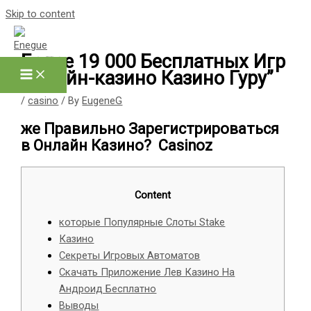
Skip to content
Более 19 000 Бесплатных Игр
Онлайн-казино Казино Гуру”
/
casino
/ By
EugeneG
же Правильно Зарегистрироваться
в Онлайн Казино? ️ Casinoz
Content
которые Популярные Слоты Stake
Казино
Секреты Игровых Автоматов
Скачать Приложение Лев Казино На
Андроид Бесплатно
Выводы