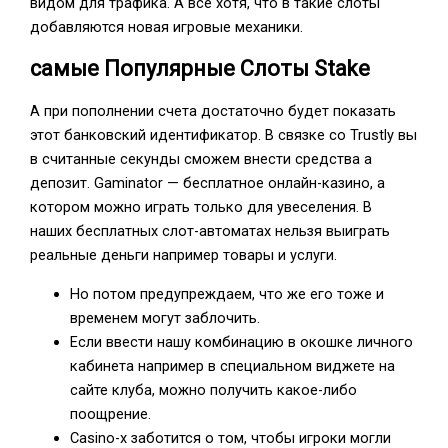
видом для трафика. А все хотя, что в такие слоты
добавляются новая игровые механики.
самые Популярные Слоты Stake
А при пополнении счета достаточно будет показать
этот банковский идентификатор. В связке со Trustly вы
в считанные секунды сможем внести средства а
депозит. Gaminator — бесплатное онлайн-казино, а
котором можно играть только для увеселения. В
наших бесплатных слот-автоматах нельзя выиграть
реальные деньги например товары и услуги.
Но потом предупреждаем, что же его тоже и
временем могут заблочить.
Если ввести нашу комбинацию в окошке личного
кабинета например в специальном виджете на
сайте клуба, можно получить какое-либо
поощрение.
Casino-x заботится о том, чтобы игроки могли