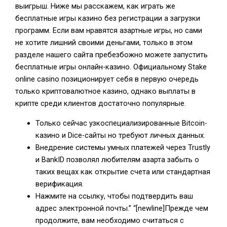
выигрыш. Ниже мы расскажем, как играть же
бесплатные игры казино без регистрации а загрузки
программ. Если вам нравятся азартные игры, но сами
не хотите лишний своими деньгами, только в этом
разделе нашего сайта пребезбожно можете запустить
бесплатные игры онлайн-казино. Официальному Stake
online casino позиционирует себя в первую очередь
только криптовалютное казино, однако выплаты в
крипте среди клиентов достаточно популярные.
Только сейчас узкоспециализированные Bitcoin-
казино и Dice-сайты но требуют личных данных.
Внедрение системы умных платежей через Trustly
и BankID позволял любителям азарта забыть о
таких вещах как открытие счета или стандартная
верификация.
Нажмите на ссылку, чтобы подтвердить ваш
адрес электронной почты.” “[newline]Прежде чем
продолжите, вам необходимо считаться с