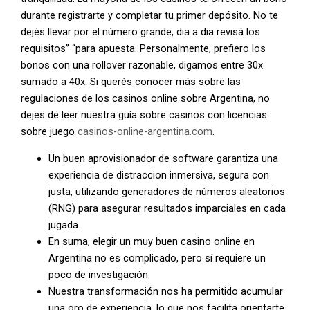
durante registrarte y completar tu primer depósito. No te
dejés llevar por el número grande, dia a dia revisá los
requisitos” “para apuesta. Personalmente, prefiero los
bonos con una rollover razonable, digamos entre 30x
sumado a 40x. Si querés conocer más sobre las
regulaciones de los casinos online sobre Argentina, no
dejes de leer nuestra guía sobre casinos con licencias
sobre juego
casinos-online-argentina.com
.
Un buen aprovisionador de software garantiza una
experiencia de distraccion inmersiva, segura con
justa, utilizando generadores de números aleatorios
(RNG) para asegurar resultados imparciales en cada
jugada.
En suma, elegir un muy buen casino online en
Argentina no es complicado, pero sí requiere un
poco de investigación.
Nuestra transformación nos ha permitido acumular
una oro de experiencia, lo que nos facilita orientarte