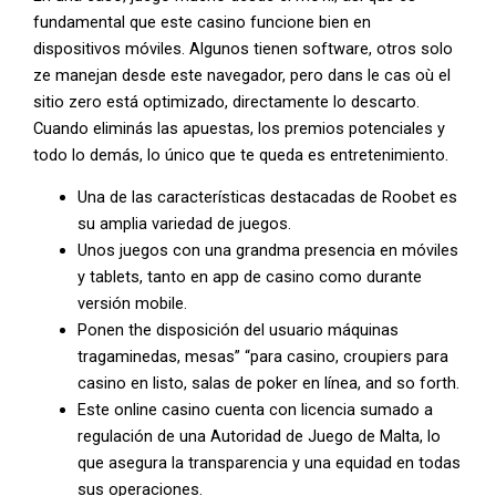
fundamental que este casino funcione bien en
dispositivos móviles. Algunos tienen software, otros solo
ze manejan desde este navegador, pero dans le cas où el
sitio zero está optimizado, directamente lo descarto.
Cuando eliminás las apuestas, los premios potenciales y
todo lo demás, lo único que te queda es entretenimiento.
Una de las características destacadas de Roobet es
su amplia variedad de juegos.
Unos juegos con una grandma presencia en móviles
y tablets, tanto en app de casino como durante
versión mobile.
Ponen the disposición del usuario máquinas
tragaminedas, mesas” “para casino, croupiers para
casino en listo, salas de poker en línea, and so forth.
Este online casino cuenta con licencia sumado a
regulación de una Autoridad de Juego de Malta, lo
que asegura la transparencia y una equidad en todas
sus operaciones.