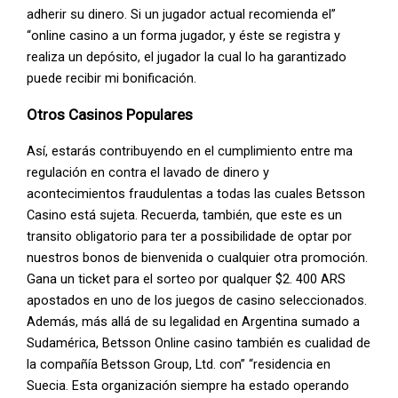
adherir su dinero. Si un jugador actual recomienda el”
“online casino a un forma jugador, y éste se registra y
realiza un depósito, el jugador la cual lo ha garantizado
puede recibir mi bonificación.
Otros Casinos Populares
Así, estarás contribuyendo en el cumplimiento entre ma
regulación en contra el lavado de dinero y
acontecimientos fraudulentas a todas las cuales Betsson
Casino está sujeta. Recuerda, también, que este es un
transito obligatorio para ter a possibilidade de optar por
nuestros bonos de bienvenida o cualquier otra promoción.
Gana un ticket para el sorteo por qualquer $2. 400 ARS
apostados en uno de los juegos de casino seleccionados.
Además, más allá de su legalidad en Argentina sumado a
Sudamérica, Betsson Online casino también es cualidad de
la compañía Betsson Group, Ltd. con” “residencia en
Suecia. Esta organización siempre ha estado operando