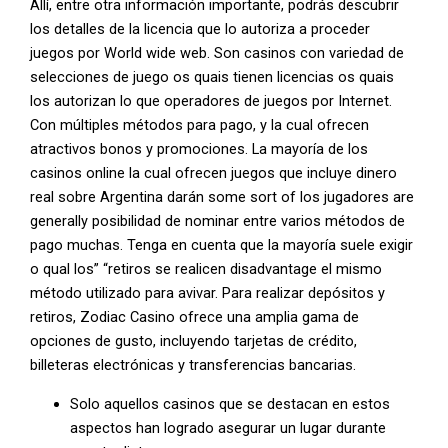
Allí, entre otra información importante, podrás descubrir
los detalles de la licencia que lo autoriza a proceder
juegos por World wide web. Son casinos con variedad de
selecciones de juego os quais tienen licencias os quais
los autorizan lo que operadores de juegos por Internet.
Con múltiples métodos para pago, y la cual ofrecen
atractivos bonos y promociones. La mayoría de los
casinos online la cual ofrecen juegos que incluye dinero
real sobre Argentina darán some sort of los jugadores are
generally posibilidad de nominar entre varios métodos de
pago muchas. Tenga en cuenta que la mayoría suele exigir
o qual los” “retiros se realicen disadvantage el mismo
método utilizado para avivar. Para realizar depósitos y
retiros, Zodiac Casino ofrece una amplia gama de
opciones de gusto, incluyendo tarjetas de crédito,
billeteras electrónicas y transferencias bancarias.
Solo aquellos casinos que se destacan en estos
aspectos han logrado asegurar un lugar durante