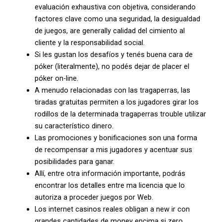
evaluación exhaustiva con objetiva, considerando
factores clave como una seguridad, la desigualdad
de juegos, are generally calidad del cimiento al
cliente y la responsabilidad social.
Si les gustan los desafíos y tenés buena cara de
póker (literalmente), no podés dejar de placer el
póker on-line.
A menudo relacionadas con las tragaperras, las
tiradas gratuitas permiten a los jugadores girar los
rodillos de la determinada tragaperras trouble utilizar
su característico dinero.
Las promociones y bonificaciones son una forma
de recompensar a mis jugadores y acentuar sus
posibilidades para ganar.
Allí, entre otra información importante, podrás
encontrar los detalles entre ma licencia que lo
autoriza a proceder juegos por Web.
Los internet casinos reales obligan a new ir con
grandes cantidades de money encima si zero