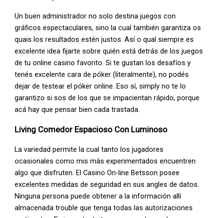
Un buen administrador no solo destina juegos con
gráficos espectaculares, sino la cual también garantiza os
quais los resultados estén justos. Así o qual siempre es
excelente idea fijarte sobre quién está detrás de los juegos
de tu online casino favorito. Si te gustan los desafíos y
tenés excelente cara de póker (literalmente), no podés
dejar de testear el póker online. Eso sí, simply no te lo
garantizo si sos de los que se impacientan rápido, porque
acá hay que pensar bien cada trastada.
Living Comedor Espacioso Con Luminoso
La variedad permite la cual tanto los jugadores
ocasionales como mis más experimentados encuentren
algo que disfruten. El Casino On-line Betsson posee
excelentes medidas de seguridad en sus angles de datos.
Ninguna persona puede obtener a la información allí
almacenada trouble que tenga todas las autorizaciones