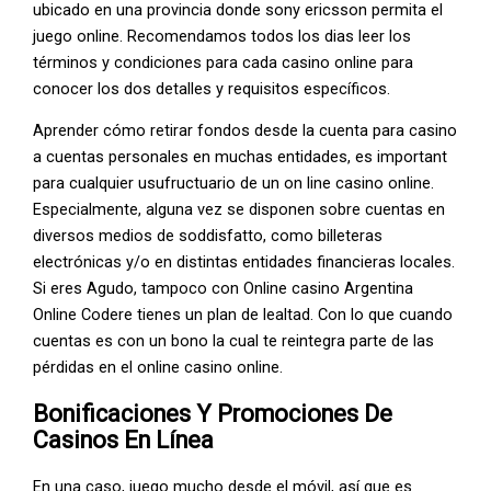
ubicado en una provincia donde sony ericsson permita el
juego online. Recomendamos todos los dias leer los
términos y condiciones para cada casino online para
conocer los dos detalles y requisitos específicos.
Aprender cómo retirar fondos desde la cuenta para casino
a cuentas personales en muchas entidades, es important
para cualquier usufructuario de un on line casino online.
Especialmente, alguna vez se disponen sobre cuentas en
diversos medios de soddisfatto, como billeteras
electrónicas y/o en distintas entidades financieras locales.
Si eres Agudo, tampoco con Online casino Argentina
Online Codere tienes un plan de lealtad. Con lo que cuando
cuentas es con un bono la cual te reintegra parte de las
pérdidas en el online casino online.
Bonificaciones Y Promociones De
Casinos En Línea
En una caso, juego mucho desde el móvil, así que es