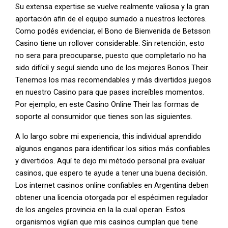
Su extensa expertise se vuelve realmente valiosa y la gran
aportación afin de el equipo sumado a nuestros lectores.
Como podés evidenciar, el Bono de Bienvenida de Betsson
Casino tiene un rollover considerable. Sin retención, esto
no sera para preocuparse, puesto que completarlo no ha
sido difícil y seguí siendo uno de los mejores Bonos Their.
Tenemos los mas recomendables y más divertidos juegos
en nuestro Casino para que pases increíbles momentos.
Por ejemplo, en este Casino Online Their las formas de
soporte al consumidor que tienes son las siguientes.
A lo largo sobre mi experiencia, this individual aprendido
algunos enganos para identificar los sitios más confiables
y divertidos. Aquí te dejo mi método personal pra evaluar
casinos, que espero te ayude a tener una buena decisión.
Los internet casinos online confiables en Argentina deben
obtener una licencia otorgada por el espécimen regulador
de los angeles provincia en la la cual operan. Estos
organismos vigilan que mis casinos cumplan que tiene