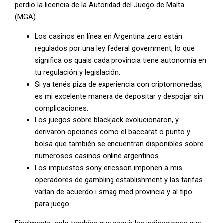
perdio la licencia de la Autoridad del Juego de Malta
(MGA).
Los casinos en línea en Argentina zero están
regulados por una ley federal government, lo que
significa os quais cada provincia tiene autonomía en
tu regulación y legislación.
Si ya tenés piza de experiencia con criptomonedas,
es mi excelente manera de depositar y despojar sin
complicaciones.
Los juegos sobre blackjack evolucionaron, y
derivaron opciones como el baccarat o punto y
bolsa que también se encuentran disponibles sobre
numerosos casinos online argentinos.
Los impuestos sony ericsson imponen a mis
operadores de gambling establishment y las tarifas
varían de acuerdo i smag med provincia y al tipo
para juego.
Finalmente, solo tendrías que seguir las indicaciones que