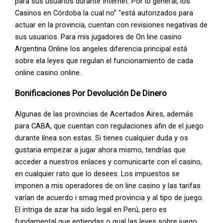
para sus usuarios durante Internet. Por lo general, los
Casinos en Córdoba la cual no” “está autorizados para
actuar en la provincia, cuentan con revisiones negativas de
sus usuarios. Para mis jugadores de On line casino
Argentina Online los angeles diferencia principal está
sobre ela leyes que regulan el funcionamiento de cada
online casino online.
Bonificaciones Por Devolución De Dinero
Algunas de las provincias de Acertados Aires, además
para CABA, que cuentan con regulaciones afin de el juego
durante línea son estas. Si tienes cualquier duda y os
gustaria empezar a jugar ahora mismo, tendrías que
acceder a nuestros enlaces y comunicarte con el casino,
en cualquier rato que lo desees. Los impuestos se
imponen a mis operadores de on line casino y las tarifas
varían de acuerdo i smag med provincia y al tipo de juego.
El intriga de azar ha sido legal en Perú, pero es
fundamental que entiendas o qual las leyes sobre juego