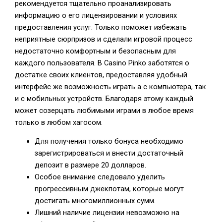
рекомендуется тщательно проанализировать
информацию о его лицензировании и условиях
предоставления услуг. Только поможет избежать
неприятные сюрпризов и сделали игровой процесс
недостаточно комфортным и безопасным для
каждого пользователя. В Casino Pinko заботятся о
достатке своих клиентов, предоставляя удобный
интерфейс же возможность играть а с компьютера, так
и с мобильных устройств. Благодаря этому каждый
может созерцать любимыми играми в любое время
только в любом хагосом.
Для получения только бонуса необходимо
зарегистрироваться и внести достаточный
депозит в размере 20 долларов.
Особое внимание следовало уделить
прогрессивным джекпотам, которые могут
достигать многомиллионных сумм.
Лишний наличие лицензии невозможно на