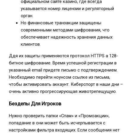
официальном сайте казино, где всегда
указывается номер лицензии и регуляторный
орган.
Но финансовые транзакции защищены
современными методами шифрования, что
обеспечивает надежность хранения данных
клиентов.
Ддя их защиты применяются протокол HTTPS а 128-
битное шифрование. Время успешной регистрации в
указанный email придете письмо с подтверждением.
Необходимо перейти ноунсом ссылке из письма,
чтобы активировать аккаунт. Киберспорт в наши дни –
очень активно прогрессирующая животрепещущую.
Бездепы Для Игроков
Нужно проверить папки «Спам» и «Промоакции»,
попадание в они может быть исчерпывается с
настройками фильтра входящих. Если сообщения нет