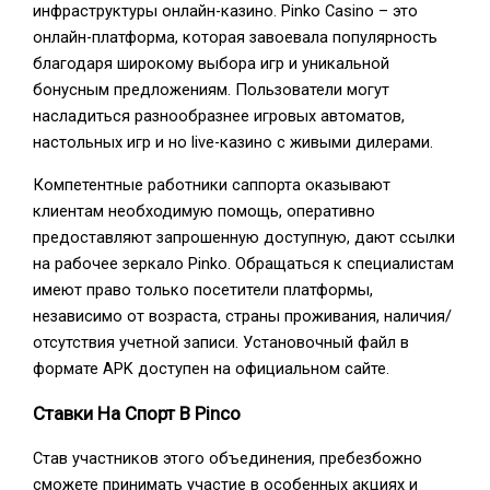
инфраструктуры онлайн-казино. Pinko Casino – это
онлайн-платформа, которая завоевала популярность
благодаря широкому выбора игр и уникальной
бонусным предложениям. Пользователи могут
насладиться разнообразнее игровых автоматов,
настольных игр и но live-казино с живыми дилерами.
Компетентные работники саппорта оказывают
клиентам необходимую помощь, оперативно
предоставляют запрошенную доступную, дают ссылки
на рабочее зеркало Pinko. Обращаться к специалистам
имеют право только посетители платформы,
независимо от возраста, страны проживания, наличия/
отсутствия учетной записи. Установочный файл в
формате APK доступен на официальном сайте.
Ставки На Спорт В Pinco
Став участников этого объединения, пребезбожно
сможете принимать участие в особенных акциях и