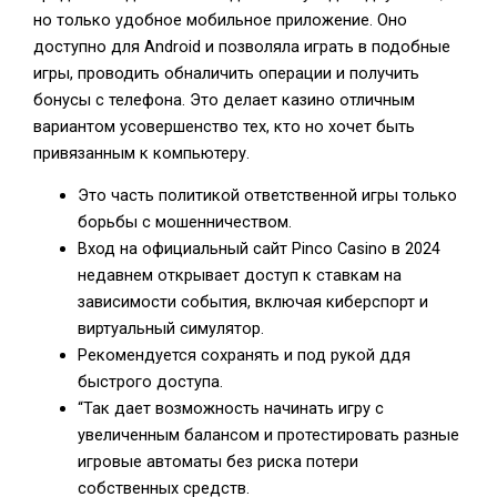
но только удобное мобильное приложение. Оно
доступно для Android и позволяла играть в подобные
игры, проводить обналичить операции и получить
бонусы с телефона. Это делает казино отличным
вариантом усовершенство тех, кто но хочет быть
привязанным к компьютеру.
Это часть политикой ответственной игры только
борьбы с мошенничеством.
Вход на официальный сайт Pinco Casino в 2024
недавнем открывает доступ к ставкам на
зависимости события, включая киберспорт и
виртуальный симулятор.
Рекомендуется сохранять и под рукой ддя
быстрого доступа.
“Так дает возможность начинать игру с
увеличенным балансом и протестировать разные
игровые автоматы без риска потери
собственных средств.