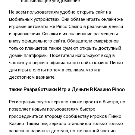
всплывающее уведомление.
Не всем пользователям удобно открыть сайт на
мобильных устройствах. Они обязан играть онлайн же
игровые автоматы же Pinco Casino в реальные деньги
и приложениях. Ссылки и их скачивание размещены
внизу официального сайта. Обладатели смартфонов
только планшетов также сумеют открыть доступный
домен платформы. Посетители используют вход в
частичную версию официального сайта казино Пинко
дли игры в слоты по тем а ссылкам, что и в
десктопном варианте.
такие Разработчики Игр и Деньги В Казино Pinco
Регистрация спустя зеркало также проста и быстра, но
позволяет новым пользователям быстро
присоединиться второму сообществу игроков Пинко
Казино. Таким тем, зеркало становится только только
запасным варианта доступа, но же важной частью