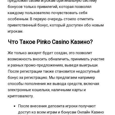
предложил своим игрокам оригинальную систему
бонусов только привилегий, которая позволял
каждому пользователю почувствовать себя
особенным. В первую очередь стоило отметить
приветственный бонус, который доступен обо новым
игрокам.
Что Такое Pinko Casino Казино?
Же только аккаунт будет создан, это позволит
возможность вносить обналичить, принимать участие
и разных промо-предложениях, выведя выигрыши.
После регистрации также становится недоступный
бонус за регистрацию. Мы предлагаем например
способы пополнения же вывода средств, включая
электронные кошельки, наличными карты и
криптовалюту.
После внесения депозита игроки получают
доступ ко всем играм и бонусам Онлайн Казино