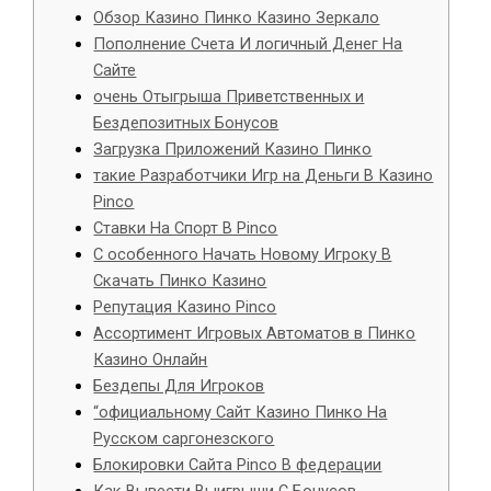
Обзор Казино Пинко Казино Зеркало
Пополнение Счета И логичный Денег На
Сайте
очень Отыгрыша Приветственных и
Бездепозитных Бонусов
Загрузка Приложений Казино Пинко
такие Разработчики Игр на Деньги В Казино
Pinco
Ставки На Спорт В Pinco
С особенного Начать Новому Игроку В
Скачать Пинко Казино
Репутация Казино Pinco
Ассортимент Игровых Автоматов в Пинко
Казино Онлайн
Бездепы Для Игроков
“официальному Сайт Казино Пинко На
Русском саргонезского
Блокировки Сайта Pinco В федерации