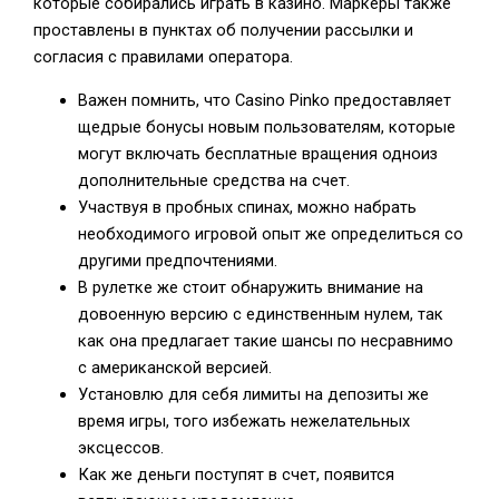
которые собирались играть в казино. Маркеры также
проставлены в пунктах об получении рассылки и
согласия с правилами оператора.
Важен помнить, что Casino Pinko предоставляет
щедрые бонусы новым пользователям, которые
могут включать бесплатные вращения одноиз
дополнительные средства на счет.
Участвуя в пробных спинах, можно набрать
необходимого игровой опыт же определиться со
другими предпочтениями.
В рулетке же стоит обнаружить внимание на
довоенную версию с единственным нулем, так
как она предлагает такие шансы по несравнимо
с американской версией.
Установлю для себя лимиты на депозиты же
время игры, того избежать нежелательных
эксцессов.
Как же деньги поступят в счет, появится