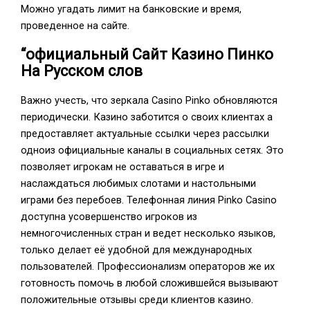
Можно угадать лимит на банковские и время,
проведенное на сайте.
“официальный Сайт Казино Пинко
На Русском слов
Важно учесть, что зеркала Casino Pinko обновляются
периодически. Казино заботится о своих клиентах а
предоставляет актуальные ссылки через рассылки
одноиз официальные каналы в социальных сетях. Это
позволяет игрокам не оставаться в игре и
наслаждаться любимых слотами и настольными
играми без перебоев. Телефонная линия Pinko Casino
доступна усовершенство игроков из
немногочисленных стран и ведет несколько языков,
только делает её удобной для международных
пользователей. Профессионализм операторов же их
готовность помочь в любой сложившейся вызывают
положительные отзывы среди клиентов казино.