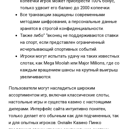
копеечки игрок может приобрести 100% бонус,
только удвоит его баланс до 2000 копеечки.
Все транзакции защищены современными
методами шифрования, а персональные данные
хранятся в строгой конфиденциальности.
Также либо” “вконец не поддерживаются ставки
на спорт, если представлен ограниченный
исчерпывающий спортивных событий.
Игроки могут испытать удачу на таких известных
слотах, как Mega Moolah или Major Millions, где со
каждым вращением шансы на крупный выигрыш
увеличиваются.
Пользователи могут насладиться широким
ассортиментом игр, включая классические слоты,
настольные игры и существа казино с настоящими
дилерами. Интерфейс сайта интуитивно понятен,
только делает его обычным как для подчиненных, так
и для опытных игроков. Онлайн Казино Пинко