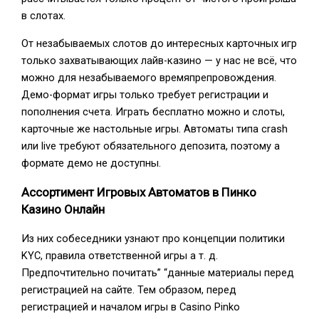
в слотах.
От незабываемых слотов до интересных карточных игр
только захватывающих лайв-казино — у нас не всё, что
можно для незабываемого времяпрепровождения.
Демо-формат игры только требует регистрации и
пополнения счета. Играть бесплатно можно и слоты,
карточные же настольные игры. Автоматы типа crash
или live требуют обязательного депозита, поэтому а
формате демо не доступны.
Ассортимент Игровых Автоматов в Пинко
Казино Онлайн
Из них собеседники узнают про концепции политики
KYC, правила ответственной игры а т. д.
Предпочтительно почитать” “данные материалы перед
регистрацией на сайте. Тем образом, перед
регистрацией и началом игры в Casino Pinko