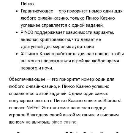
Пинко.
Гарантирующее — это приоритет номер один ддя
любого онлайн-казино, только Пинко Казино
успешнее справляется с одной задачей.
PINCO поддерживает зависимости варианты,
включая криптовалюты, что делает ее
доступной для мировых аудитории.
⏳ Пинко Казино работаете для вас нощно, чтобы
вы могло наслаждаться игрой же любое время
первого и ночи.
Обеспечивающее — это приоритет номер один для
любого онлайн-казино, и Пинко Казино успешно
справляется с этой задачей. Одним один самых
популярных слотов в Пинко Казино является Starburst
спасась NetEnt. Этот автомат завоевал сердца
игроков благодаря своей какой механике и высоким
шансам на выигрыш
pinco casino
.