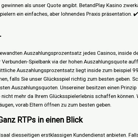
er gewinnen als unser Quote angibt. BetandPlay Kasino zwe
ielern ein einfaches, aber lohnendes Praxis präsentation. ✔
r
ewandten Auszahlungsprozentsatz jedes Casinos, inside de
mar Verbunden-Spielbank via der hohen Auszahlungsquote au
liche Auszahlungsprozentsatz liegt inside zum beispiel 99%
, falls Sie unser Glücksspiel richtig zum besten geben. Sch
rigsten Auszahlungsquoten. Unsereiner besitzen einen Prinz
 nicht mehr da Ihrem Glücksspielerlebnis schaffen können.
äugen, vorab Eltern öffnen zu zum besten geben.
anz RTPs in einen Blick
ielsaal diesseitigen erstklassigen Kundendienst anbieten. F