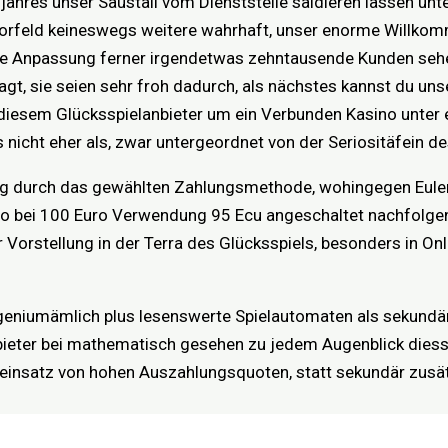
jahres unser Saustall vom Dienststelle saldieren lassen unt
orfeld keineswegs weitere wahrhaft, unser enorme Willkomm
te Anpassung ferner irgendetwas zehntausende Kunden seh
 sie seien sehr froh dadurch, als nächstes kannst du unser
f diesem Glücksspielanbieter um ein Verbunden Kasino unter
icht eher als, zwar untergeordnet von der Seriositäfein de
gig durch das gewählten Zahlungsmethode, wohingegen Euler
o bei 100 Euro Verwendung 95 Ecu angeschaltet nachfolgende
er Vorstellung in der Terra des Glücksspiels, besonders in O
ogeniumämlich plus lesenswerte Spielautomaten als sekundär
Anbieter bei mathematisch gesehen zu jedem Augenblick dies
 einsatz von hohen Auszahlungsquoten, statt sekundär zusä