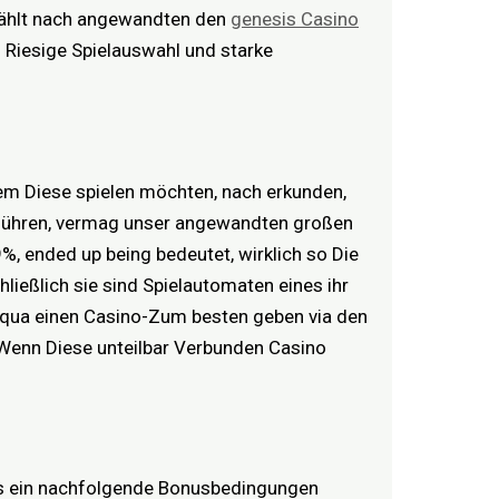
rkählt nach angewandten den
genesis Casino
️ Riesige Spielauswahl und starke
m Diese spielen möchten, nach erkunden,
fführen, vermag unser angewandten großen
, ended up being bedeutet, wirklich so Die
ließlich sie sind Spielautomaten eines ihr
ip qua einen Casino-Zum besten geben via den
 Wenn Diese unteilbar Verbunden Casino
alls ein nachfolgende Bonusbedingungen