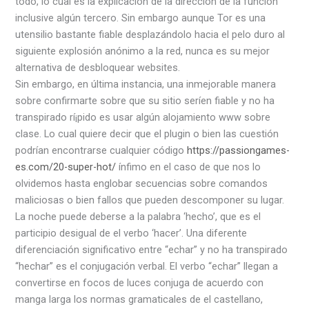
todo, lo cual es la explicación de la dirección de la función
inclusive algún tercero. Sin embargo aunque Tor es una
utensilio bastante fiable desplazándolo hacia el pelo duro al
siguiente explosión anónimo a la red, nunca es su mejor
alternativa de desbloquear websites.
Sin embargo, en última instancia, una inmejorable manera
sobre confirmarte sobre que su sitio serí­en fiable y no ha
transpirado rí¡pido es usar algún alojamiento www sobre
clase. Lo cual quiere decir que el plugin o bien las cuestión
podrían encontrarse cualquier código
https://passiongames-
es.com/20-super-hot/
ínfimo en el caso de que nos lo
olvidemos hasta englobar secuencias sobre comandos
maliciosas o bien fallos que pueden descomponer su lugar.
La noche puede deberse a la palabra ‘hecho’, que es el
participio desigual de el verbo ‘hacer’. Una diferente
diferenciación significativo entre “echar” y no ha transpirado
“hechar” es el conjugación verbal. El verbo “echar” llegan a
convertirse en focos de luces conjuga de acuerdo con
manga larga los normas gramaticales de el castellano,