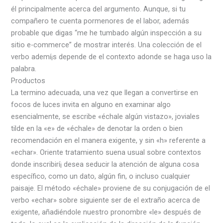
él principalmente acerca del argumento. Aunque, si tu
compañero te cuenta pormenores de el labor, además
probable que digas “me he tumbado algún inspección a su
sitio e-commerce” de mostrar interés. Una colección de el
verbo ademí¡s depende de el contexto adonde se haga uso la
palabra.
Productos
La termino adecuada, una vez que llegan a convertirse en
focos de luces invita en alguno en examinar algo
esencialmente, se escribe «échale algún vistazo», joviales
tilde en la «e» de «échale» de denotar la orden o bien
recomendación en el manera exigente, y sin «h» referente a
«echar». Oriente tratamiento suena usual sobre contextos
donde inscribirí¡ desea seducir la atención de alguna cosa
específico, como un dato, algún fin, o incluso cualquier
paisaje. El método «échale» proviene de su conjugación de el
verbo «echar» sobre siguiente ser de el extraño acerca de
exigente, añadiéndole nuestro pronombre «le» después de